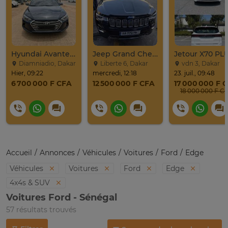
Hyundai Avante 2017
Jeep Grand Cherokee Overland 2019 À Vendre
Diamniadio, Dakar
Liberte 6, Dakar
vdn 3, Dakar
Hier, 09:22
mercredi, 12:18
23. juil., 09:48
6 700 000 F CFA
12 500 000 F CFA
17 000 000 F 
18 000 000 F C
Accueil
Annonces
Véhicules
Voitures
Ford
Edge
Véhicules
Voitures
Ford
Edge
4x4s & SUV
Voitures Ford - Sénégal
57 résultats trouvés