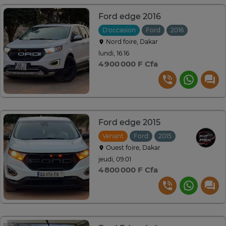
Ford edge 2016
D'occasion
Ford
2016
Automati
Nord foire, Dakar
lundi, 16:16
4 900 000 F Cfa
Ford edge 2015
Venant
Ford
2015
Automatique
Ouest foire, Dakar
jeudi, 09:01
4 800 000 F Cfa