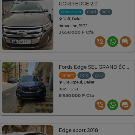
GORD EDGE 2.0
D'occasion
Ford
2013
Automati
Yoff, Dakar
dimanche, 19:32
3 650 000 F Cfa
Fords Edge SEL GRAND ÉCRAN
Venant
Ford
2018
Automatique
Dieuppeul, Dakar
jeudi, 15:58
8 950 000 F Cfa
Edge sport 2018