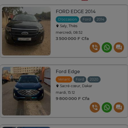
FORD EDGE 2014
D'occasion
Ford
2014
Automati
Saly, Thiès
mercredi, 08:52
3 500 000 F Cfa
Ford Edge
Venant
Ford
2020
Automatique
Sacré-cœur, Dakar
mardi, 15:12
9 800 000 F Cfa