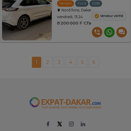
Venant
Ford
2018
Automatique
Nord foire, Dakar
Vendeur vérifié
vendredi, 13:24
8 200 000 F Cfa
1
2
3
4
5
6