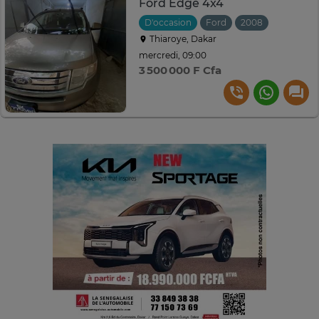
Ford Edge 4x4
D'occasion
Ford
2008
Automati
Thiaroye, Dakar
mercredi, 09:00
3 500 000 F Cfa