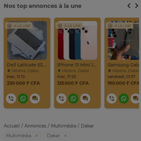
Nos top annonces à la une
A LA UNE
A LA UNE
A LA UNE
Dell Latitude 5320 I7 11th 2in1 Yoga 512Go/32Go
IPhone 13 Mini 128Go
Médina, Dakar
Médina, Dakar
Médina, Dakar
Hier, 13:10
Hier, 17:53
vendredi, 01:57
230 000 F CFA
125 000 F CFA
190 000 F CFA
Accueil
Annonces
Multimédia
Dakar
Multimédia
Dakar