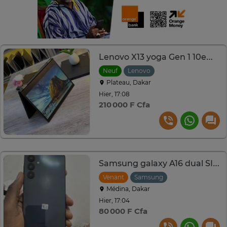
Lenovo X13 yoga Gen 1 10eme génération
Neuf
Lenovo
Plateau, Dakar
Hier, 17:08
210 000 F Cfa
Samsung galaxy A16 dual SIM 128go
Venant
Samsung
Médina, Dakar
Hier, 17:04
80 000 F Cfa