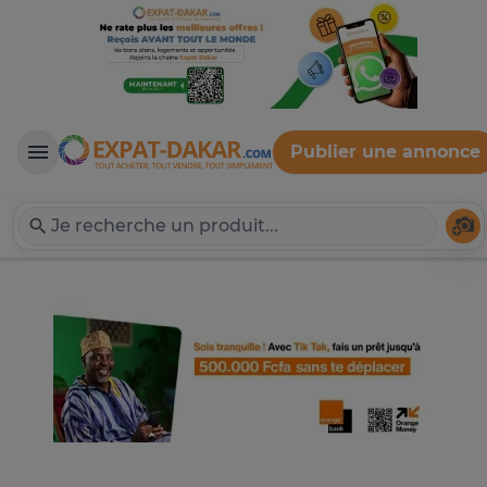
Publier une annonce
Expat-Dakar
Té