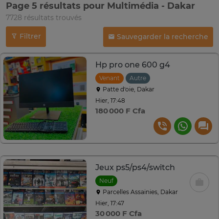
Page 5 résultats pour Multimédia - Dakar
7728 résultats trouvés
Filtrer
Sauvegarder la recherche
Hp pro one 600 g4
Venant
Autre
Patte d‘oie, Dakar
Hier, 17:48
180 000 F Cfa
Jeux ps5/ps4/switch
Neuf
Parcelles Assainies, Dakar
Hier, 17:47
30 000 F Cfa