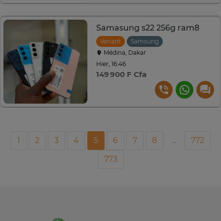
Samasung s22 256g ram8
Venant
Samsung
Médina, Dakar
Hier, 16:46
149 900 F Cfa
1
2
3
4
5
6
7
8
...
772
773