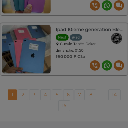
Ipad 10ieme génération Bleu Rose Compact
Neuf
iPad
Gueule-Tapée, Dakar
dimanche, 01:50
190 000 F Cfa
1
2
3
4
5
6
7
8
...
14
15