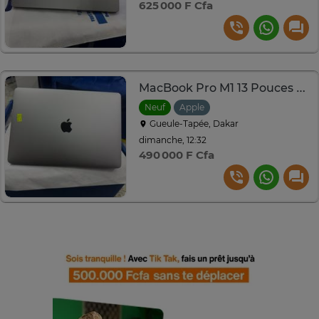
625 000 F Cfa
MacBook Pro M1 13 Pouces SSD 1To Ram 16Go
Neuf
Apple
Gueule-Tapée, Dakar
dimanche, 12:32
490 000 F Cfa