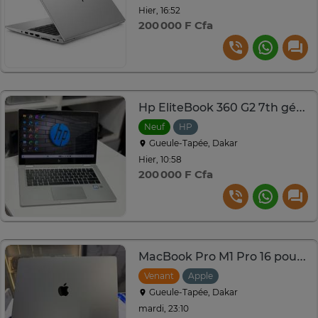
Hier, 16:52
200 000 F Cfa
Hp EliteBook 360 G2 7th génération
Neuf
HP
Gueule-Tapée, Dakar
Hier, 10:58
200 000 F Cfa
MacBook Pro M1 Pro 16 pouces Ram 32Go
Venant
Apple
Gueule-Tapée, Dakar
mardi, 23:10