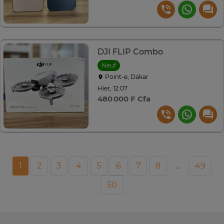
DJI FLIP Combo
Neuf
Point-e, Dakar
Hier, 12:07
480 000 F Cfa
1
2
3
4
5
6
7
8
...
49
50