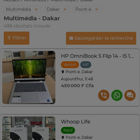
Multimédia
Dakar
Point-e
Multimédia - Dakar
498 résultats trouvés
Filtrer
Sauvegarder la recherche
HP OmniBook 5 Flip 14 - I5 12e Génération | 8GB RAM | 512
Venant
HP
Point-e, Dakar
Aujourd'hui, 11:48
450 000 F Cfa
Whoop Life
Neuf
Point-e, Dakar