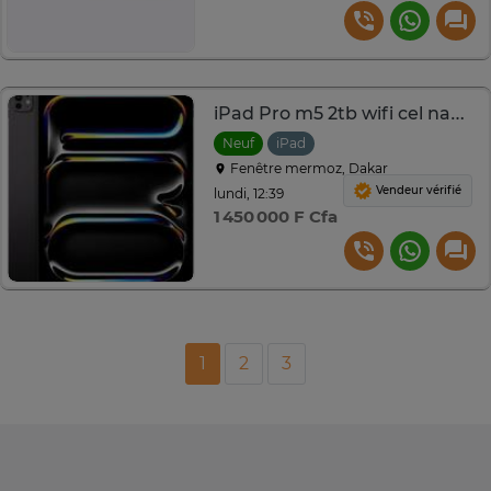
iPad Pro m5 2tb wifi cel nano texture
Neuf
iPad
Fenêtre mermoz, Dakar
Vendeur vérifié
lundi, 12:39
1 450 000 F Cfa
1
2
3