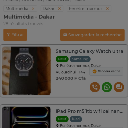
Multimédia
Dakar
Fenêtre mermoz
Multimédia - Dakar
28 résultats trouvés
Filtrer
Sauvegarder la recherche
Samsung Galaxy Watch ultra
Neuf
Samsung
Fenêtre mermoz, Dakar
Vendeur vérifié
Aujourd'hui, 11:44
240 000 F Cfa
iPad Pro m5 1tb wifi cel nano texture
Neuf
iPad
Fenêtre mermoz, Dakar