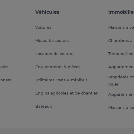
Véhicules
Immobilie
Voitures
Maisons à v
a
Motos & scooters
Chambres à 
Location de voiture
Terrains à v
soles
Équipements & pièces
Appartemen
Propriétés c
anners
Utilitaires, vans & minibus
louer
Engins agricoles et de chantier
Appartement
Bateaux
Maisons à lo