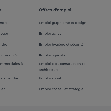
r
Offres d'emploi
endre
Emploi graphisme et design
louer
Emploi achat
endre
Emploi hygiène et sécurité
ts meublés
Emploi agricole
ommerciales à
Emploi BTP, construction et
architecture
s à vendre
Emploi social
uer
Emploi conseil et stratégie