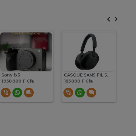
Sony fx3
CASQUE SANS FIL SONY A REDUIRE DE BRUIT NOIR WH1000XM5
1 950 000 F Cfa
165 000 F Cfa
165 