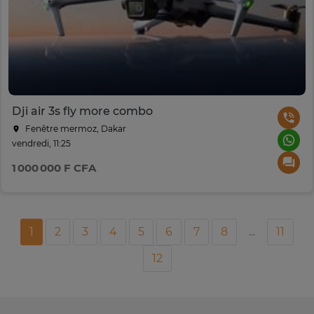
Dji air 3s fly more combo
Fenêtre mermoz, Dakar
vendredi, 11:25
1 000 000 F CFA
1
2
3
4
5
6
7
8
...
11
12