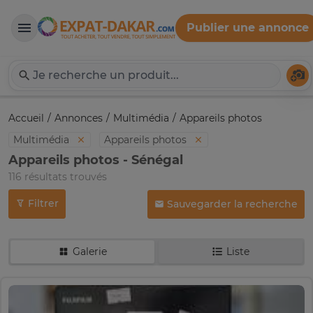
Publier une annonce
Expat-Dakar
Té
Accueil
Annonces
Multimédia
Appareils photos
Multimédia
Appareils photos
Appareils photos - Sénégal
116 résultats trouvés
Filtrer
Sauvegarder la recherche
Galerie
Liste