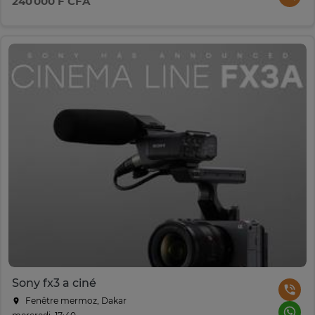
240 000 F CFA
Sony fx3 a ciné
Fenêtre mermoz, Dakar