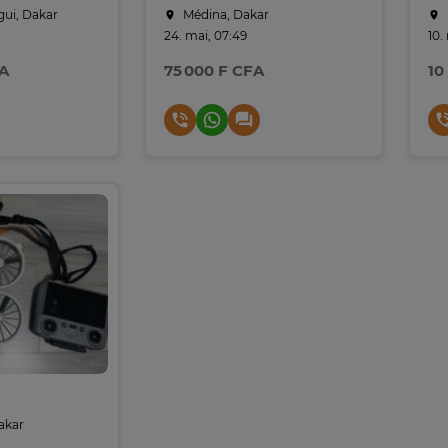
gui, Dakar
Médina, Dakar
24. mai, 07:49
10.
FA
75 000 F CFA
10
akar