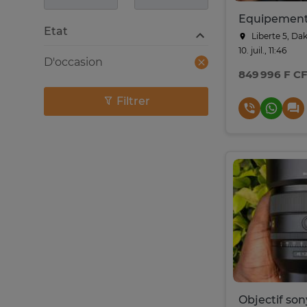
Etat
Liberte 5, Da
10. juil., 11:46
D'occasion
849 996 F C
Filtrer