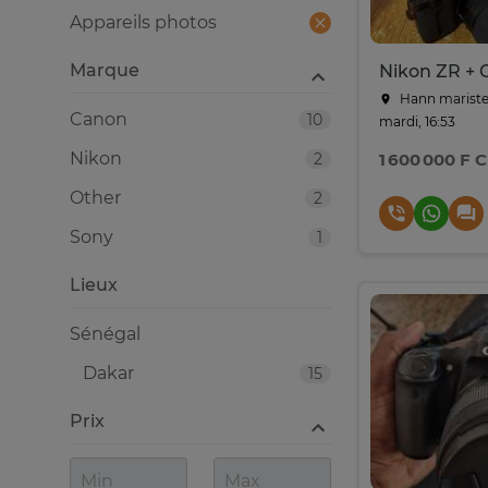
Appareils photos
Marque
Hann mariste
Canon
10
mardi, 16:53
Nikon
2
1 600 000 F 
Other
2
Sony
1
Lieux
Sénégal
Dakar
15
Prix