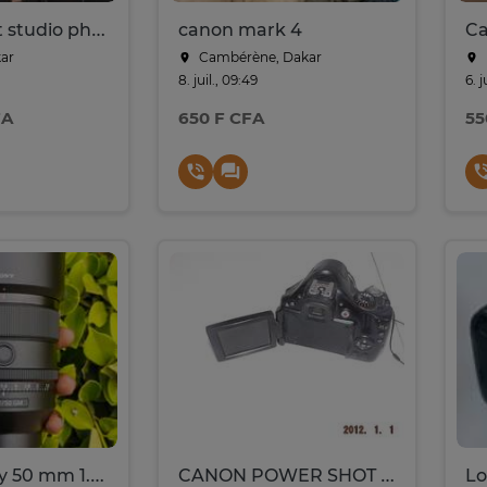
Equipement studio photo
canon mark 4
Ca
kar
Cambérène, Dakar
8. juil., 09:49
6. j
FA
650 F CFA
55
Objectif sony 50 mm 1.2 GM
CANON POWER SHOT SX30IS
Lo