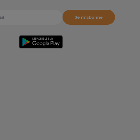
Je m'abonne
il