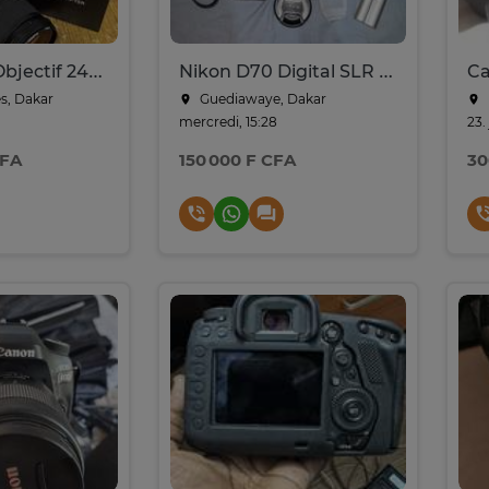
Nikon ZR + Objectif 24-70mm f/4 S + Bague Viltrox Lens Sony
Nikon D70 Digital SLR Camera with AF-S Nikkor 18-70 mm lens
s, Dakar
Guediawaye, Dakar
mercredi, 15:28
23. 
CFA
150 000 F CFA
30