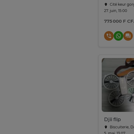
Cité keur gor
27. juin, 15:00
775 000 F C
Djii flip
Biscuiterie, D
5. mai, 13:07