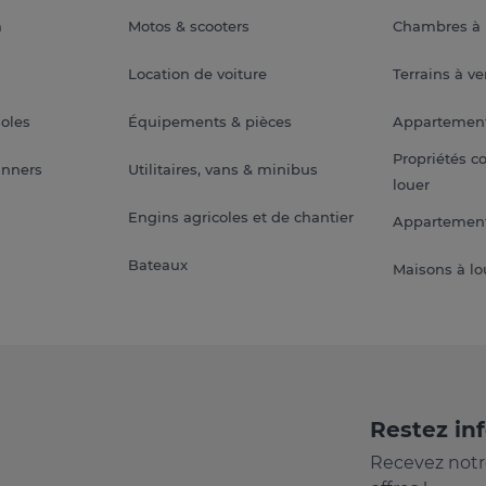
a
Motos & scooters
Chambres à 
Location de voiture
Terrains à v
soles
Équipements & pièces
Appartemen
Propriétés c
anners
Utilitaires, vans & minibus
louer
Engins agricoles et de chantier
Appartement
Bateaux
Maisons à lo
Restez in
Recevez notr