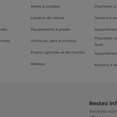
a
Motos & scooters
Chambres à 
Location de voiture
Terrains à v
soles
Équipements & pièces
Appartemen
Propriétés c
anners
Utilitaires, vans & minibus
louer
Engins agricoles et de chantier
Appartement
Bateaux
Maisons à lo
Restez in
Recevez notr