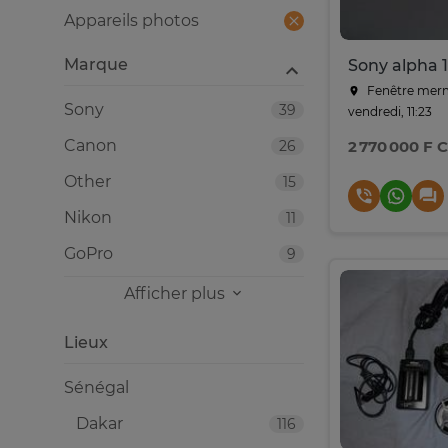
Appareils photos
Marque
Sony alpha 1
Fenêtre merm
Sony
39
vendredi, 11:23
Canon
26
2 770 000 F 
Other
15
Nikon
11
GoPro
9
Afficher plus
Lieux
Sénégal
Dakar
116