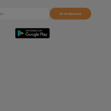
Je m'abonne
il