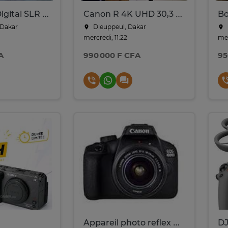
Nikon D70 Digital SLR Camera with AF-S Nikkor 18-70 mm lens
Canon R 4K UHD 30,3 mega pixels + 24-105mm
Bo
Dakar
Dieuppeul, Dakar
mercredi, 11:22
mer
A
990 000 F CFA
95
Appareil photo reflex numérique Canon EOS 4000D
DJ