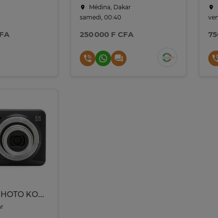
Médina, Dakar
samedi, 00:40
ven
CFA
250 000 F CFA
75
APPAREIL PHOTO KODAK FZ55 16MP avec zoom 25x
ar