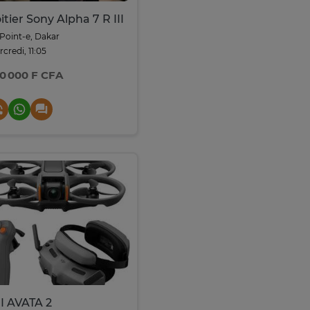
itier Sony Alpha 7 R III
Point-e, Dakar
credi, 11:05
0 000 F CFA
I AVATA 2