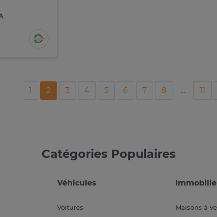
A
1
2
3
4
5
6
7
8
...
11
Catégories Populaires
Véhicules
Immobilie
Voitures
Maisons à v