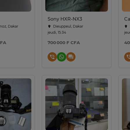
Sony HXR-NX3
Ca
oz, Dakar
Dieuppeul, Dakar
jeudi, 15:34
jeu
CFA
700 000 F CFA
40