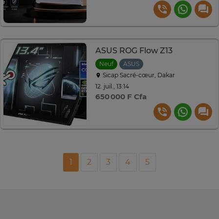
ASUS ROG Flow Z13
Neuf
ASUS
Sicap Sacré-cœur, Dakar
12. juil., 13:14
650 000 F Cfa
1
2
3
4
5