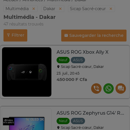
Multimédia
Dakar
Sicap Sacré-cœur
Multimédia - Dakar
47 résultats trouvés
Filtrer
Sauvegarder la recherche
ASUS ROG Xbox Ally X
Neuf
ASUS
Sicap Sacré-cœur, Dakar
23. juil., 20:45
450 000 F Cfa
ASUS ROG Zephyrus G14' RTX 5070Ti
Neuf
ASUS
Sicap Sacré-cœur, Dakar