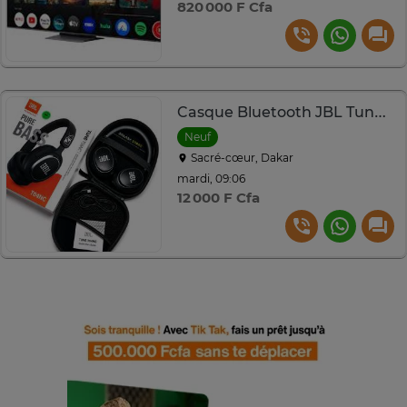
820 000 F Cfa
Casque Bluetooth JBL Tune T04nc
Neuf
Sacré-cœur, Dakar
mardi, 09:06
12 000 F Cfa