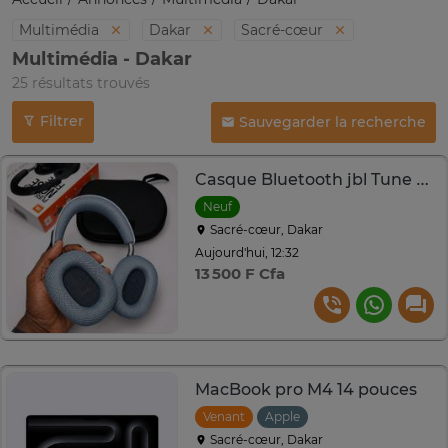
Multimédia
Dakar
Sacré-cœur
Multimédia - Dakar
25 résultats trouvés
Filtrer
Sauvegarder la recherche
Casque Bluetooth jbl Tune X6nc – Réduction de bruit
Neuf
Sacré-cœur, Dakar
Aujourd'hui, 12:32
13 500 F Cfa
MacBook pro M4 14 pouces
Venant
Apple
Sacré-cœur, Dakar