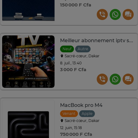
150 000 F Cfa
Meilleur abonnement iptv sans bugs(call)
Neuf
Autre
Sacré-cœur, Dakar
8. juil., 13:40
3 000 F Cfa
MacBook pro M4
Venant
Apple
Sacré-cœur, Dakar
12. juin, 15:18
750 000 F Cfa