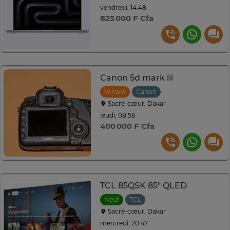
vendredi, 14:48
825 000 F Cfa
Canon 5d mark iii
Venant
Canon
Sacré-cœur, Dakar
jeudi, 08:58
400 000 F Cfa
TCL 85QSK 85" QLED
Neuf
TCL
Sacré-cœur, Dakar
mercredi, 20:47