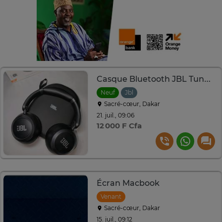
Casque Bluetooth JBL Tune A20
Neuf
Jbl
Sacré-cœur, Dakar
21. juil., 09:06
12 000 F Cfa
Écran Macbook
Venant
Sacré-cœur, Dakar
15. juil., 09:12