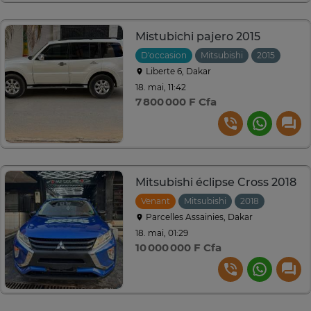
Mistubichi pajero 2015
D'occasion
Mitsubishi
2015
Manu
Liberte 6, Dakar
18. mai, 11:42
7 800 000 F Cfa
Mitsubishi éclipse Cross 2018
Venant
Mitsubishi
2018
Automat
Parcelles Assainies, Dakar
18. mai, 01:29
10 000 000 F Cfa