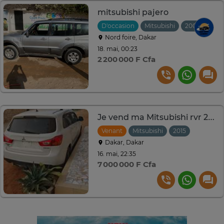
mitsubishi pajero
D'occasion
Mitsubishi
2006
Manu
Nord foire, Dakar
18. mai, 00:23
2 200 000 F Cfa
Je vend ma Mitsubishi rvr 2015 automatique essence
Venant
Mitsubishi
2015
Automat
Dakar, Dakar
16. mai, 22:35
7 000 000 F Cfa