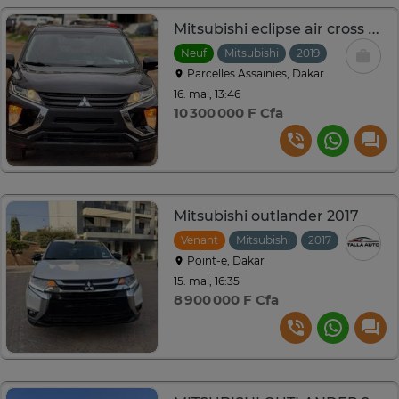
Mitsubishi eclipse air cross 2019
Neuf
Mitsubishi
2019
Automatiq
Parcelles Assainies, Dakar
16. mai, 13:46
10 300 000 F Cfa
Mitsubishi outlander 2017
Venant
Mitsubishi
2017
Automat
Point-e, Dakar
15. mai, 16:35
8 900 000 F Cfa