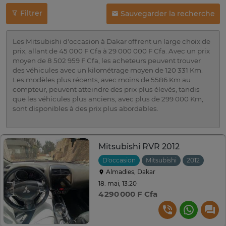
Filtrer
Sauvegarder la recherche
Les Mitsubishi d'occasion à Dakar offrent un large choix de
prix, allant de 45 000 F Cfa à 29 000 000 F Cfa. Avec un prix
moyen de 8 502 959 F Cfa, les acheteurs peuvent trouver
des véhicules avec un kilométrage moyen de 120 331 Km.
Les modèles plus récents, avec moins de 5586 Km au
compteur, peuvent atteindre des prix plus élevés, tandis
que les véhicules plus anciens, avec plus de 299 000 Km,
sont disponibles à des prix plus abordables.
Mitsubishi RVR 2012
D'occasion
Mitsubishi
2012
Auto
Almadies, Dakar
18. mai, 13:20
4 290 000 F Cfa