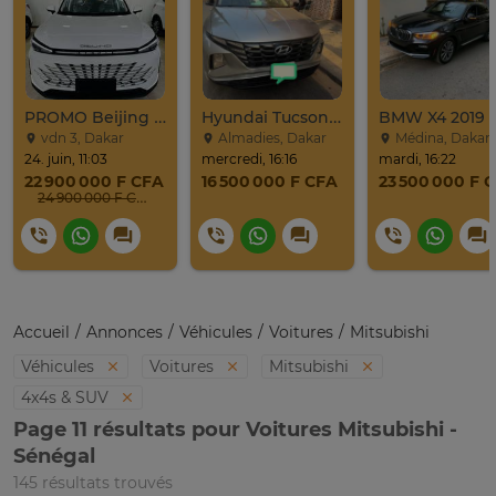
PROMO Beijing X7 / 2025
Hyundai Tucson 2022
BMW X4 2019
vdn 3, Dakar
Almadies, Dakar
Médina, Dakar
24. juin, 11:03
mercredi, 16:16
mardi, 16:22
22 900 000 F CFA
16 500 000 F CFA
23 500 000 F 
24 900 000 F CFA
Accueil
Annonces
Véhicules
Voitures
Mitsubishi
Véhicules
Voitures
Mitsubishi
4x4s & SUV
Page 11 résultats pour Voitures Mitsubishi -
Sénégal
145 résultats trouvés