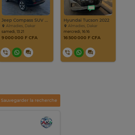
Jeep Compass SUV Noir Essence Automatique
Hyundai Tucson 2022
Almadies, Dakar
Almadies, Dakar
Li
samedi, 13:21
mercredi, 16:16
mercr
9 000 000 F CFA
16 500 000 F CFA
12 
Sauvegarder la recherche