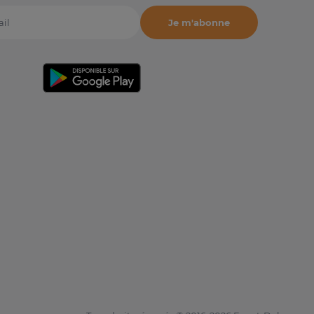
Je m'abonne
il