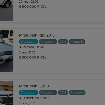
20. mai, 22:26
6 800 000 F Cfa
Mitsubishi did 2015
D'occasion
Mitsubishi
2015
Manuelle
Mermoz, Dakar
2. mai, 15:27
6 500 000 F Cfa
Mitsubishi L200
D'occasion
Mitsubishi
2018
Manuelle
Diamniadio, Dakar
21. avr., 10:29