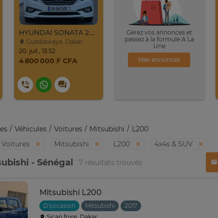
HYUNDAI SONATA 2016
Gérez vos annonces et
passez à la formule A La
Guediawaye, Dakar
Une
20. juil., 13:52
Mes annonces
4 800 000 F CFA
es
Véhicules
Voitures
Mitsubishi
L200
Voitures
Mitsubishi
L200
4x4s & SUV
subishi - Sénégal
7 résultats trouvés
Mitsubishi L200
D'occasion
Mitsubishi
2017
Sicap foire, Dakar