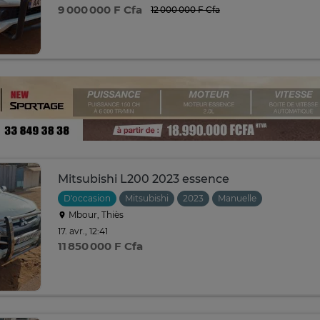
9 000 000 F Cfa
12 000 000 F Cfa
Mitsubishi L200 2023 essence
D'occasion
Mitsubishi
2023
Manuelle
Mbour, Thiès
17. avr., 12:41
11 850 000 F Cfa