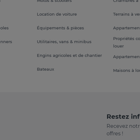
a
Motos & scooters
Chambres à 
Location de voiture
Terrains à v
soles
Équipements & pièces
Appartemen
Propriétés c
anners
Utilitaires, vans & minibus
louer
Engins agricoles et de chantier
Appartement
Bateaux
Maisons à lo
Restez in
Recevez notr
offres !