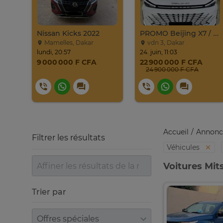
024
Nissan Kicks 2022
PROMO Beijing X7 / 2025
Mamelles, Dakar
vdn 3, Dakar
lundi, 20:57
24. juin, 11:03
9 000 000 F CFA
22 900 000 F CFA
24 900 000 F CFA
Accueil
Annonc
Filtrer les résultats
Véhicules
Voitures Mit
Trier par
Trier par