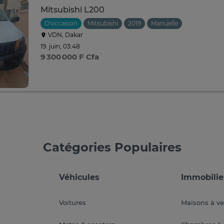
Mitsubishi L200
D'occasion
Mitsubishi
2019
Manuelle
VDN, Dakar
19. juin, 03:48
9 300 000 F Cfa
Catégories Populaires
Véhicules
Immobilie
Voitures
Maisons à v