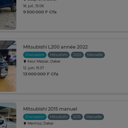
16. juil., 15:06
9 500 000 F Cfa
Mitsubishi L200 année 2022
D'occasion
Mitsubishi
2022
Manuelle
Keur Massar, Dakar
12. juin, 15:57
13 000 000 F Cfa
Mitsubishi 2015 manuel
D'occasion
Mitsubishi
2015
Manuelle
Mermoz, Dakar