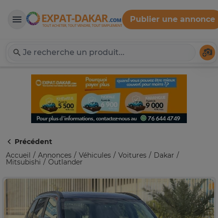
Publier une annonce
Expat-Dakar
Té
Précédent
Accueil
Annonces
Véhicules
Voitures
Dakar
Mitsubishi
Outlander