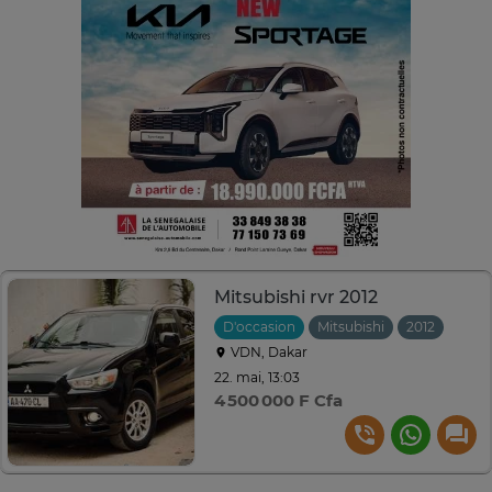
Mitsubishi rvr 2012
D'occasion
Mitsubishi
2012
Auto
VDN, Dakar
22. mai, 13:03
4 500 000 F Cfa