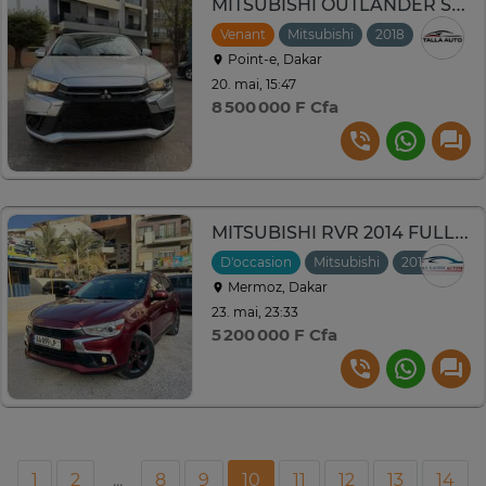
MITSUBISHI OUTLANDER SPORT 2018
Venant
Mitsubishi
2018
Automat
Point-e, Dakar
20. mai, 15:47
8 500 000 F Cfa
MITSUBISHI RVR 2014 FULL OPTION
D'occasion
Mitsubishi
2014
Auto
Mermoz, Dakar
23. mai, 23:33
5 200 000 F Cfa
1
2
...
8
9
10
11
12
13
14