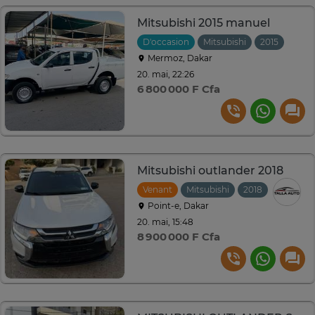
Mitsubishi 2015 manuel
D'occasion
Mitsubishi
2015
Manu
Mermoz, Dakar
20. mai, 22:26
6 800 000 F Cfa
Mitsubishi outlander 2018
Venant
Mitsubishi
2018
Automat
Point-e, Dakar
20. mai, 15:48
8 900 000 F Cfa