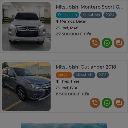
Mitsubishi Montero Sport GLS 2024 Diesel
D'occasion
Mitsubishi
2024
Aut
Mermoz, Dakar
23. mai, 12:48
27 500 000 F Cfa
Mitsubishi Outlander 2018
Venant
Mitsubishi
2018
Automat
Thiès, Thiès
23. mai, 13:00
8 500 000 F Cfa