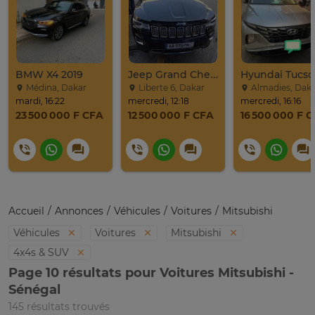
BMW X4 2019
Jeep Grand Cherokee Overland 2019 À Vendre
Médina, Dakar
Liberte 6, Dakar
Almadies, Dak
mardi, 16:22
mercredi, 12:18
mercredi, 16:16
23 500 000 F CFA
12 500 000 F CFA
16 500 000 F 
Accueil
Annonces
Véhicules
Voitures
Mitsubishi
Véhicules
Voitures
Mitsubishi
4x4s & SUV
Page 10 résultats pour Voitures Mitsubishi -
Sénégal
145 résultats trouvés