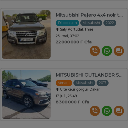
Mitsubishi Pajero 4x4 noir transmission intégrale
D'occasion
Mitsubishi
2022
Saly Portudal, Thiès
25. mai, 07:02
22 000 000 F Cfa
MITSUBISHI OUTLANDER SEL
Venant
Mitsubishi
2017
Automat
Cité keur gorgui, Dakar
17. juil., 23:49
8 300 000 F Cfa