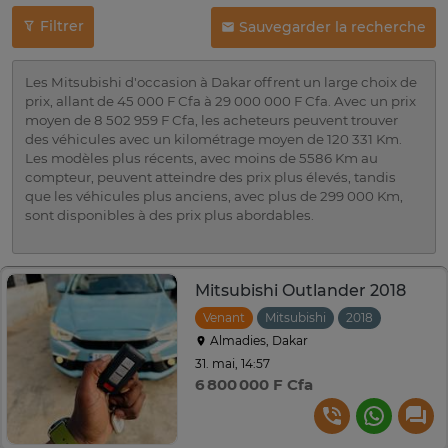
Filtrer
Sauvegarder la recherche
Les Mitsubishi d'occasion à Dakar offrent un large choix de
prix, allant de 45 000 F Cfa à 29 000 000 F Cfa. Avec un prix
moyen de 8 502 959 F Cfa, les acheteurs peuvent trouver
des véhicules avec un kilométrage moyen de 120 331 Km.
Les modèles plus récents, avec moins de 5586 Km au
compteur, peuvent atteindre des prix plus élevés, tandis
que les véhicules plus anciens, avec plus de 299 000 Km,
sont disponibles à des prix plus abordables.
Mitsubishi Outlander 2018
Venant
Mitsubishi
2018
Automat
Almadies, Dakar
31. mai, 14:57
6 800 000 F Cfa