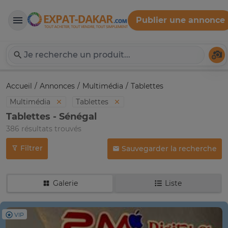
Publier une annonce
Expat-Dakar
Té
Accueil
Annonces
Multimédia
Tablettes
Multimédia
Tablettes
Tablettes - Sénégal
386 résultats trouvés
Filtrer
Sauvegarder la recherche
Galerie
Liste
VIP