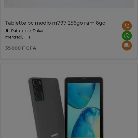
Tablette pc modio m797 256go ram 6go
Patte d‘oie, Dakar
mercredi, 11:11
35 000 F CFA