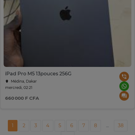
iPad Pro M5 13pouces 256G
Médina, Dakar
mercredi, 02:21
660 000 F CFA
1
2
3
4
5
6
7
8
...
38