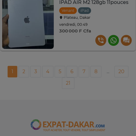
IPAD AIR M2 128gb 11pouces
Venant
iPad
Plateau, Dakar
vendredi, 00:49
300 000 F Cfa
1
2
3
4
5
6
7
8
...
20
21