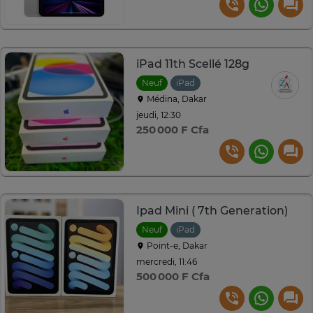
iPad 11th Scellé 128g
Neuf
iPad
Médina, Dakar
jeudi, 12:30
250 000 F Cfa
Ipad Mini ( 7th Generation)
Neuf
iPad
Point-e, Dakar
mercredi, 11:46
500 000 F Cfa