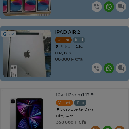
IPAD AIR 2
VIP
Venant
iPad
Plateau, Dakar
Hier, 17:17
80 000 F Cfa
iPad Pro m1 12.9
Venant
iPad
Sicap Liberté, Dakar
Hier, 14:36
350 000 F Cfa