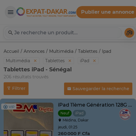
Publier une annonce
Expat-Dakar
Té
Accueil
Annonces
Multimédia
Tablettes
Ipad
Multimédia
Tablettes
iPad
Tablettes iPad - Sénégal
206 résultats trouvés
Filtrer
Sauvegarder la recherche
iPad 11ème Génération 128G 2025 Pink Neuf
VIP
Neuf
iPad
Médina, Dakar
jeudi, 01:25
260 000 F Cfa