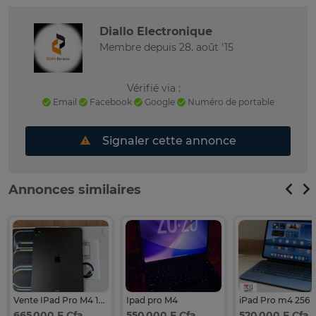
Diallo Electronique
Membre depuis 28. août '15
Vérifié via :
Email
Facebook
Google
Numéro de portable
Signaler cette annonce
Annonces similaires
Vente IPad Pro M4 13 Pouce
Ipad pro M4
iPad Pro m4 256
665 000 F Cfa
550 000 F Cfa
520 000 F Cfa