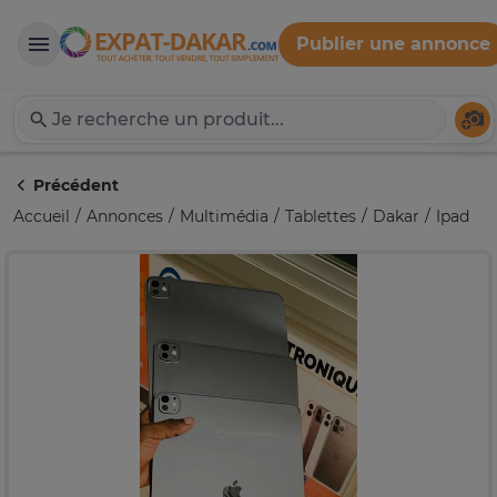
Publier une annonce
Expat-Dakar
Té
Précédent
Accueil
Annonces
Multimédia
Tablettes
Dakar
Ipad