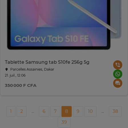
Tablette Samsung tab S10fe 256g 5g
Parcelles Assainies, Dakar
21. juil., 12:06
350 000 F CFA
1
2
...
6
7
8
9
10
...
38
39