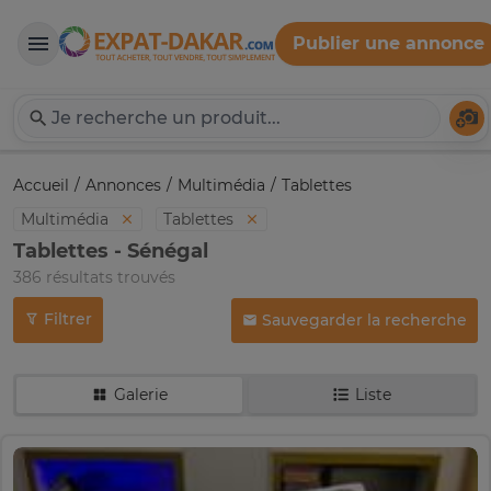
Publier une annonce
Expat-Dakar
Té
Accueil
Annonces
Multimédia
Tablettes
Multimédia
Tablettes
Tablettes - Sénégal
386 résultats trouvés
Filtrer
Sauvegarder la recherche
Galerie
Liste