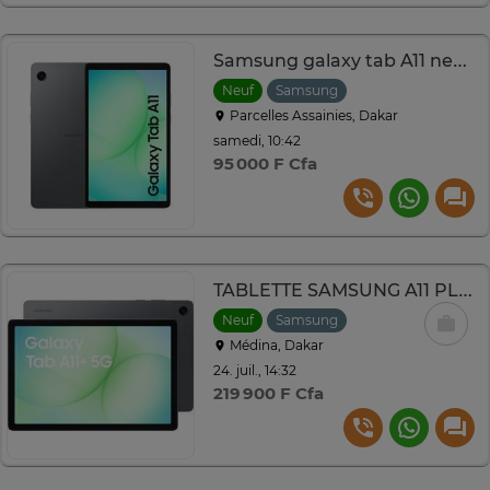
Samsung galaxy tab A11 neuf 64go ram 4go
Neuf
Samsung
Parcelles Assainies, Dakar
samedi, 10:42
95 000 F Cfa
TABLETTE SAMSUNG A11 PLUS 128GB RAM6
Neuf
Samsung
Médina, Dakar
24. juil., 14:32
219 900 F Cfa