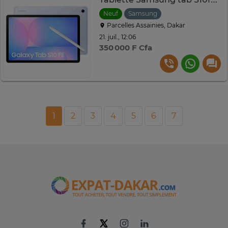
Neuf
Samsung
Parcelles Assainies, Dakar
21. juil., 12:06
350 000 F Cfa
1
2
3
4
5
6
7