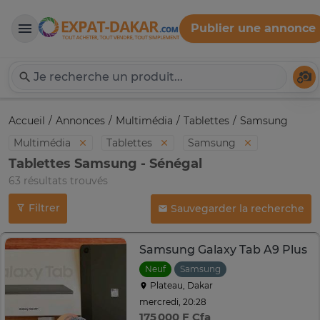
Publier une annonce
Expat-Dakar
Té
Accueil
Annonces
Multimédia
Tablettes
Samsung
Multimédia
Tablettes
Samsung
Tablettes Samsung - Sénégal
63 résultats trouvés
Filtrer
Sauvegarder la recherche
Samsung Galaxy Tab A9 Plus
Neuf
Samsung
Plateau, Dakar
mercredi, 20:28
175 000 F Cfa