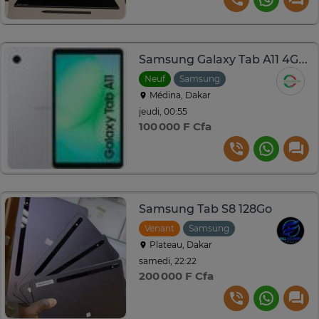
Samsung Galaxy Tab A11 4G et WiFi 8.7" 64 Go – 4 Go RAM
Neuf
Samsung
Médina, Dakar
jeudi, 00:55
100 000 F Cfa
Samsung Tab S8 128Go
Venant
Samsung
Plateau, Dakar
samedi, 22:22
200 000 F Cfa