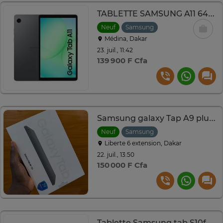
TABLETTE SAMSUNG A11 64GB
Neuf
Samsung
Médina, Dakar
23. juil., 11:42
139 900 F Cfa
Samsung galaxy Tap A9 plus 64GB 5G
Neuf
Samsung
Liberte 6 extension, Dakar
22. juil., 13:50
150 000 F Cfa
Tablette Samsung tab S10fe 256g 5g