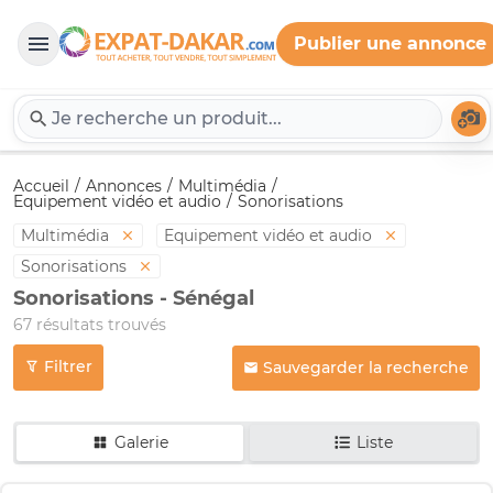
Publier une annonce
Expat-Dakar
Té
Accueil
Annonces
Multimédia
Equipement vidéo et audio
Sonorisations
Multimédia
Equipement vidéo et audio
Sonorisations
Sonorisations - Sénégal
67 résultats trouvés
Filtrer
Sauvegarder la recherche
Galerie
Liste