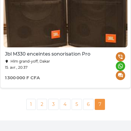
Jbl M330 enceintes sonorisation Pro
Hlm grand-yoff, Dakar
15. avr., 20:37
1 300 000 F CFA
1
2
3
4
5
6
7