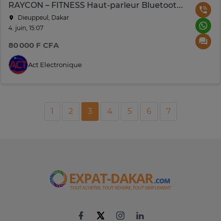
RAYCON – FITNESS Haut-parleur Bluetooth portatif 36W
Dieuppeul, Dakar
4. juin, 15:07
80 000 F CFA
Act Electronique
1
2
3
4
5
6
7