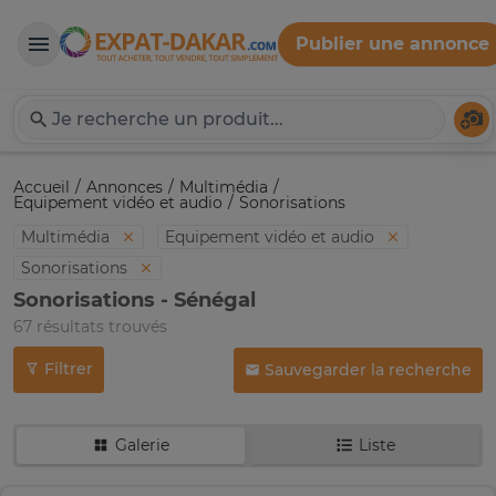
Publier une annonce
Expat-Dakar
Té
Accueil
Annonces
Multimédia
Equipement vidéo et audio
Sonorisations
Multimédia
Equipement vidéo et audio
Sonorisations
Sonorisations - Sénégal
67 résultats trouvés
Filtrer
Sauvegarder la recherche
Galerie
Liste