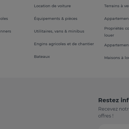
Location de voiture
Terrains à v
soles
Équipements & pièces
Appartemen
Propriétés c
anners
Utilitaires, vans & minibus
louer
Engins agricoles et de chantier
Appartement
Bateaux
Maisons à lo
Restez in
Recevez notr
offres !