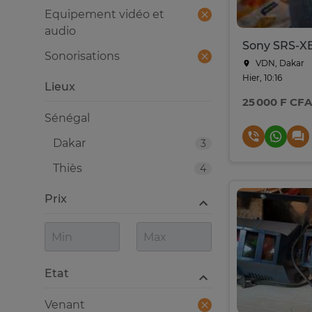
Equipement vidéo et
audio
Sonorisations
VDN, Dakar
Hier, 10:16
Lieux
25 000 F CFA
Sénégal
Dakar
3
Thiès
4
Prix
Etat
Venant