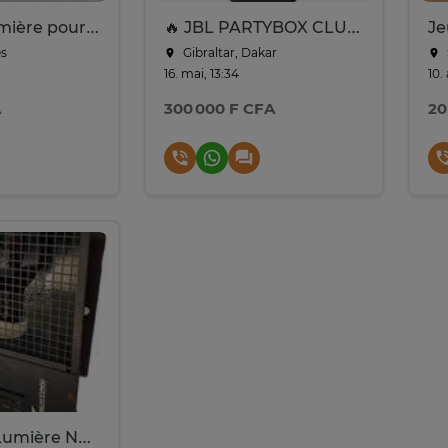
2 Jeux de lumière pour DJ - Derby
🔥 JBL PARTYBOX CLUB 120 - L'AMBIANCE ASSURÉE !
s
Gibraltar, Dakar
16. mai, 13:34
10.
A
300 000 F CFA
20
Projecteur Lumière Noire - 400W