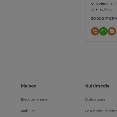
Somone, Thiè
22. mai, 07:08
30 000 F CF
Maison
Multimédia
Electromenager
Ordinateurs
Mobilier
TV & home ciném