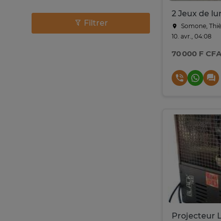
Filtrer
Somone, Thiè
10. avr., 04:08
70 000 F CF