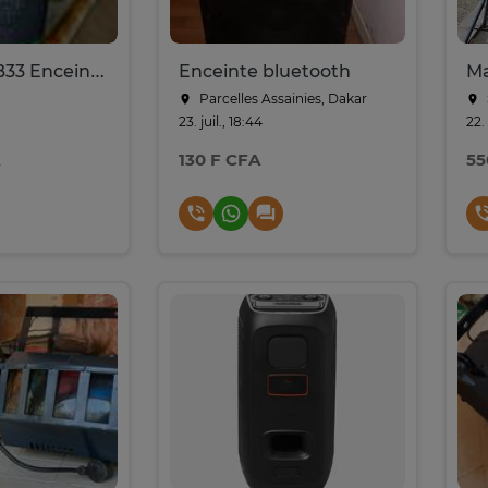
Sony SRS-XB33 Enceinte bluetooth portable
Enceinte bluetooth
Parcelles Assainies, Dakar
23. juil., 18:44
22.
130 F CFA
55