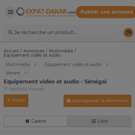
Publier une annonce
Expat-Dakar
Té
Accueil
Annonces
Multimédia
Equipement vidéo et audio
Multimédia
Equipement vidéo et audio
Venant
Equipement vidéo et audio - Sénégal
17 résultats trouvés
Filtrer
Sauvegarder la recherche
Galerie
Liste