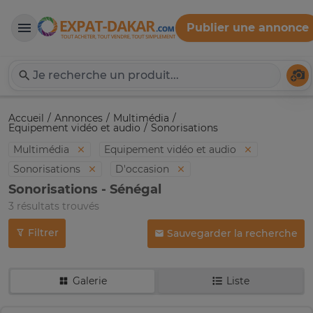
Publier une annonce
Expat-Dakar
Té
Accueil
Annonces
Multimédia
Equipement vidéo et audio
Sonorisations
Multimédia
Equipement vidéo et audio
Sonorisations
D'occasion
Sonorisations - Sénégal
3 résultats trouvés
Filtrer
Sauvegarder la recherche
Galerie
Liste