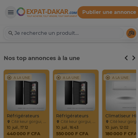
Publier une annonce
Expat-Dakar
Té
Nos top annonces à la une
A LA UNE
A LA UNE
A LA UNE
Réfrigérateurs
Réfrigérateurs
Cité keur gorgui, Dakar
Cité keur gorgui, Dakar
Cité keur gorgui, Da
10. juil., 17:12
10. juil., 16:43
10. juin, 12:02
440 000 F CFA
550 000 F CFA
180 000 F CFA