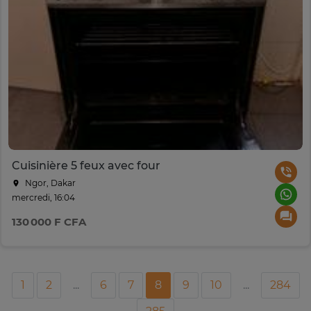
Cuisinière 5 feux avec four
Ngor, Dakar
mercredi, 16:04
130 000 F CFA
1
2
...
6
7
8
9
10
...
284