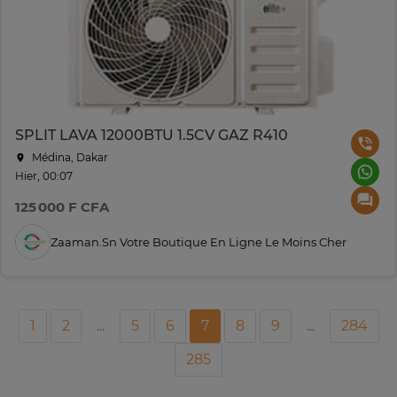
SPLIT LAVA 12000BTU 1.5CV GAZ R410
Médina, Dakar
Hier, 00:07
125 000 F CFA
Zaaman.sn Votre Boutique En Ligne Le Moins Cher
1
2
...
5
6
7
8
9
...
284
285