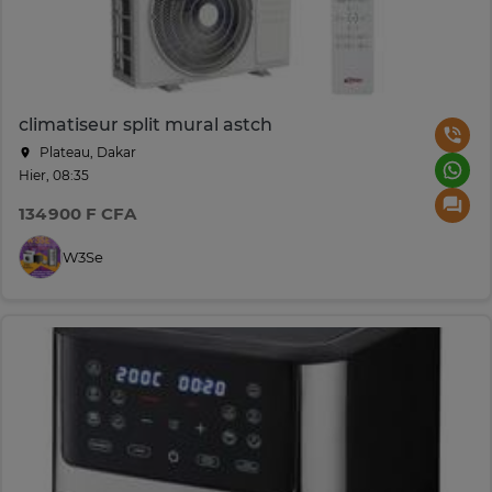
climatiseur split mural astch
Plateau, Dakar
Hier, 08:35
134 900 F CFA
W3Se