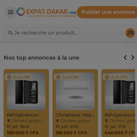
Publier une annonce
Expat-Dakar
Té
Nos top annonces à la une
A LA UNE
A LA UNE
A LA UNE
Réfrigérateurs
Climatiseur Hisense Split AS-09CR
Réfrigérateurs
Cité keur gorgui, Dakar
Cité keur gorgui, Dakar
Cité keur gorgui, Da
10. juil., 16:43
10. juin, 12:02
10. juil., 17:12
550 000 F CFA
180 000 F CFA
440 000 F CF