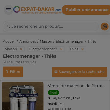
Publier une annonce
Expat-Dakar
Té
Accueil
Annonces
Maison
Electromenager
Thiès
Maison
Electromenager
Thiès
Electromenager - Thiès
31 résultats trouvés
Filtrer
Sauvegarder la recherche
Vente de machine de filtration d'eau potable / Osmoseur
Neuf
Saly Portudal, Thiès
mardi, 17:18
40 000 F Cfa