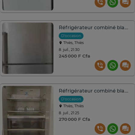
Réfrigérateur combiné blanc grande capacité avec congélateur
D'occasion
Thiès, Thiès
8. juil., 21:30
245 000 F Cfa
Réfrigérateur combiné blanc 2 portes spacieux
D'occasion
Thiès, Thiès
8. juil., 21:25
270 000 F Cfa