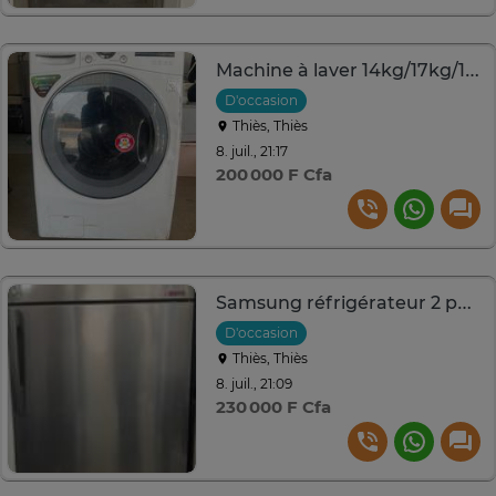
Machine à laver 14kg/17kg/19kg plusieurs couleurs
D'occasion
Thiès, Thiès
8. juil., 21:17
200 000 F Cfa
Samsung réfrigérateur 2 portes 550L inox grande capacité
D'occasion
Thiès, Thiès
8. juil., 21:09
230 000 F Cfa