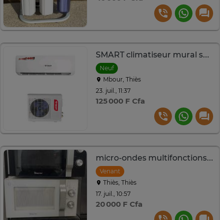
SMART climatiseur mural split blanc silencieux
Neuf
Mbour, Thiès
23. juil., 11:37
125 000 F Cfa
micro-ondes multifonctions noir blanc rouge
Venant
Thiès, Thiès
17. juil., 10:57
20 000 F Cfa