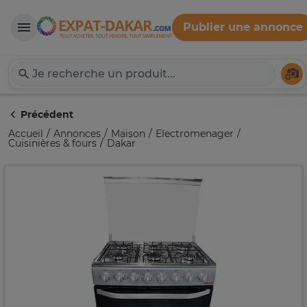
Publier une annonce
Expat-Dakar
Té
Précédent
Accueil
Annonces
Maison
Electromenager
Cuisinières & fours
Dakar