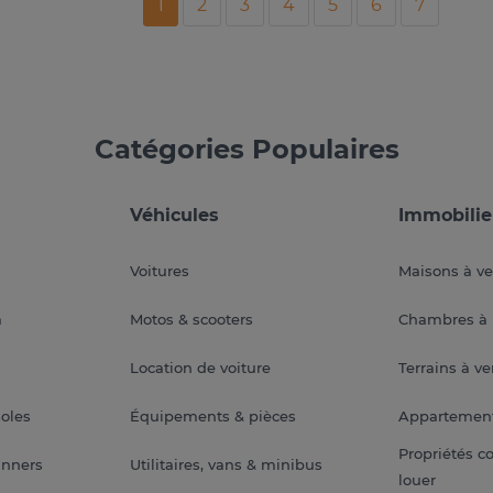
1
2
3
4
5
6
7
Catégories Populaires
Véhicules
Immobilie
Voitures
Maisons à v
a
Motos & scooters
Chambres à 
Location de voiture
Terrains à v
soles
Équipements & pièces
Appartemen
Propriétés c
anners
Utilitaires, vans & minibus
louer