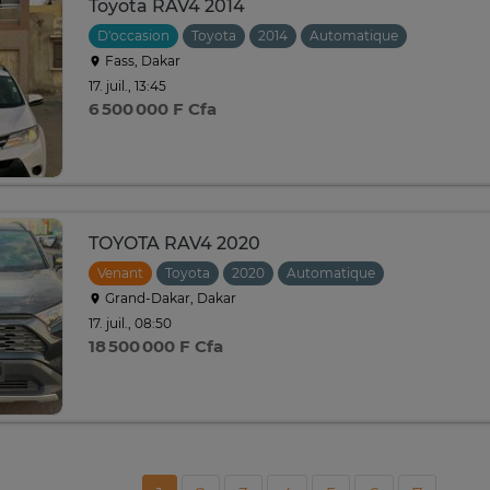
Toyota RAV4 2014
D'occasion
Toyota
2014
Automatique
Fass, Dakar
17. juil., 13:45
6 500 000 F Cfa
TOYOTA RAV4 2020
Venant
Toyota
2020
Automatique
Grand-Dakar, Dakar
17. juil., 08:50
18 500 000 F Cfa