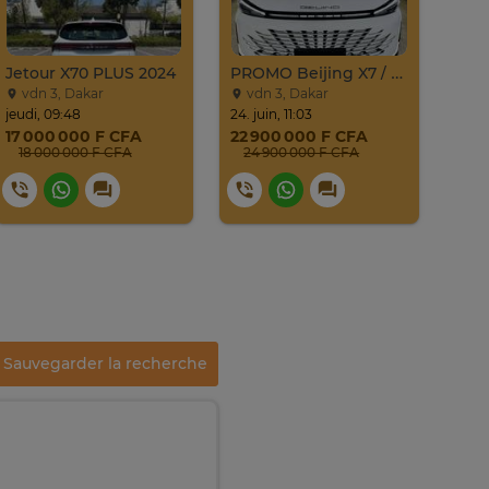
Jetour X70 PLUS 2024
PROMO Beijing X7 / 2025
vdn 3, Dakar
vdn 3, Dakar
Li
jeudi, 09:48
24. juin, 11:03
mercr
17 000 000 F CFA
22 900 000 F CFA
12 
18 000 000 F CFA
24 900 000 F CFA
Sauvegarder la recherche