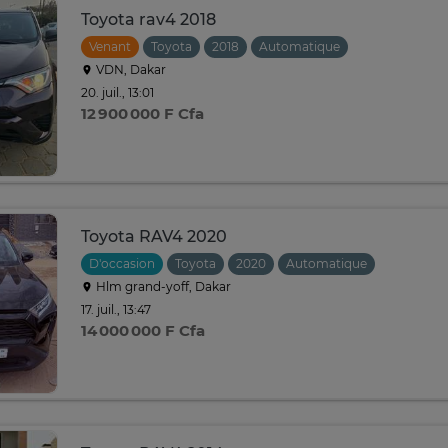
Toyota rav4 2018
Venant
Toyota
2018
Automatique
VDN, Dakar
20. juil., 13:01
12 900 000 F Cfa
Toyota RAV4 2020
D'occasion
Toyota
2020
Automatique
Hlm grand-yoff, Dakar
17. juil., 13:47
14 000 000 F Cfa