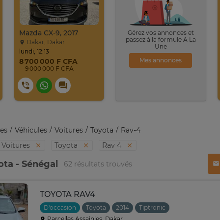
Mazda CX-9, 2017
Gérez vos annonces et
passez à la formule A La
Dakar, Dakar
Une
lundi, 12:13
Mes annonces
8 700 000 F CFA
9 000 000 F CFA
es
Véhicules
Voitures
Toyota
Rav-4
Voitures
Toyota
Rav 4
ota - Sénégal
62 résultats trouvés
TOYOTA RAV4
D'occasion
Toyota
2014
Tiptronic
Parcelles Assainies, Dakar