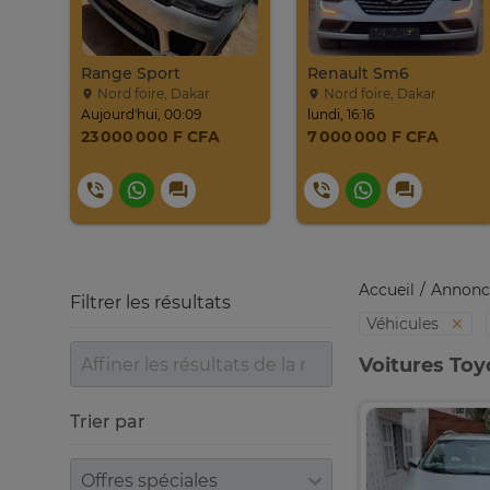
017
Range Sport
Renault Sm6
Nord foire, Dakar
Nord foire, Dakar
Aujourd'hui, 00:09
lundi, 16:16
23 000 000 F CFA
7 000 000 F CFA
Accueil
Annonc
Filtrer les résultats
Véhicules
Voitures Toy
Trier par
Trier par