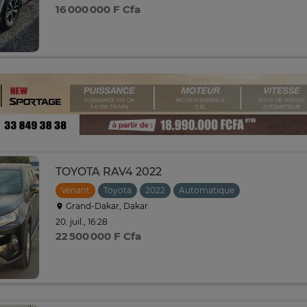
16 000 000 F Cfa
TOYOTA RAV4 2022
Venant
Toyota
2022
Automatique
Grand-Dakar, Dakar
20. juil., 16:28
22 500 000 F Cfa