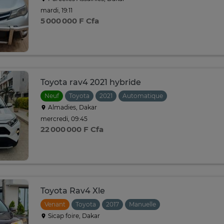
mardi, 19:11
5 000 000 F Cfa
Toyota rav4 2021 hybride
Neuf
Toyota
2021
Automatique
Almadies, Dakar
mercredi, 09:45
22 000 000 F Cfa
Toyota Rav4 Xle
Venant
Toyota
2017
Manuelle
Sicap foire, Dakar