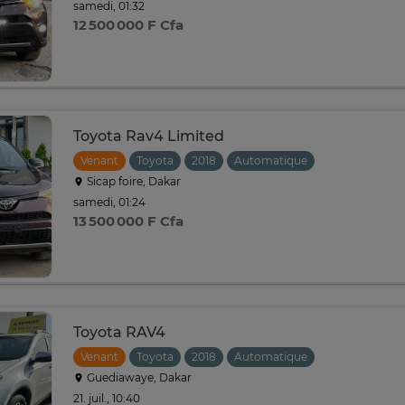
samedi, 01:32
12 500 000 F Cfa
Toyota Rav4 Limited
Venant
Toyota
2018
Automatique
Sicap foire, Dakar
samedi, 01:24
13 500 000 F Cfa
Toyota RAV4
Venant
Toyota
2018
Automatique
Guediawaye, Dakar
21. juil., 10:40