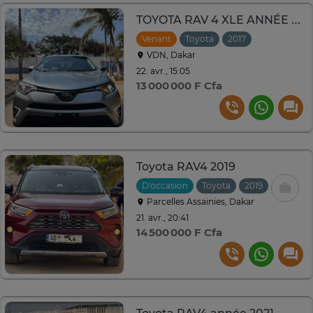
TOYOTA RAV 4 XLE ANNÉE 2017
Venant
Toyota
2017
Automatiqu
VDN, Dakar
22. avr., 15:05
13 000 000 F Cfa
Toyota RAV4 2019
D'occasion
Toyota
2019
Automat
Parcelles Assainies, Dakar
21. avr., 20:41
14 500 000 F Cfa