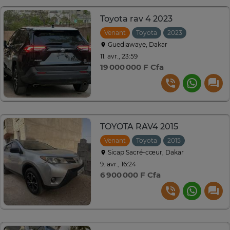
Toyota rav 4 2023
Venant
Toyota
2023
Automatiq
Guediawaye, Dakar
11. avr., 23:59
19 000 000 F Cfa
TOYOTA RAV4 2015
Venant
Toyota
2015
Automatiqu
Sicap Sacré-cœur, Dakar
9. avr., 16:24
6 900 000 F Cfa