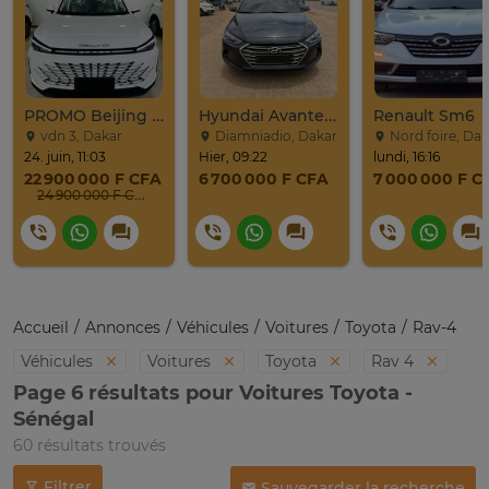
PROMO Beijing X7 / 2025
Hyundai Avante 2017
Renault Sm6
vdn 3, Dakar
Diamniadio, Dakar
Nord foire, Dak
24. juin, 11:03
Hier, 09:22
lundi, 16:16
22 900 000 F CFA
6 700 000 F CFA
7 000 000 F C
24 900 000 F CFA
Accueil
Annonces
Véhicules
Voitures
Toyota
Rav-4
Véhicules
Voitures
Toyota
Rav 4
Page 6 résultats pour Voitures Toyota -
Sénégal
60 résultats trouvés
Filtrer
Sauvegarder la recherche