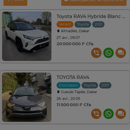
Toyota RAV4 Hybride Blanc SUV 2021 Économique
Venant
Toyota
2021
Automatiqu
Almadies, Dakar
27. avr., 09:07
20 000 000 F Cfa
TOYOTA RAV4
D'occasion
Toyota
2017
Automat
Gueule-Tapée, Dakar
26. avr., 20:05
11 500 000 F Cfa