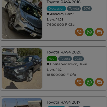
Toyota RAV4 2016
D'occasion
Toyota
2016
Automat
Almadies, Dakar
9. avr., 14:58
7 600 000 F Cfa
Toyota RAV4 2020
Neuf
Toyota
2020
Automatique
Liberte 6 extension, Dakar
9. avr., 14:21
18 500 000 F Cfa
Toyota RAV4 2017