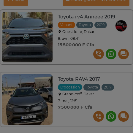
Toyota rv4 Anneee 2019
Venant
Toyota
2019
Automatiqu
Ouest foire, Dakar
8. avr., 08:41
15 500 000 F Cfa
Toyota RAV4 2017
D'occasion
Toyota
2017
Automat
Grand-Yoff, Dakar
7. mai, 12:51
7 500 000 F Cfa