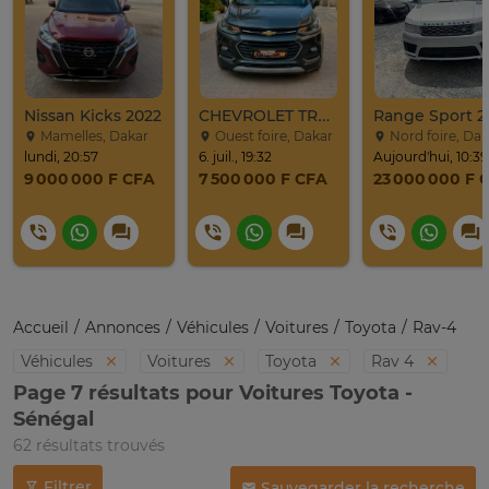
Nissan Kicks 2022
CHEVROLET TRAX LT 2017
Range Sport 2
Mamelles, Dakar
Ouest foire, Dakar
Nord foire, Dak
lundi, 20:57
6. juil., 19:32
Aujourd'hui, 10:39
9 000 000 F CFA
7 500 000 F CFA
23 000 000 F 
Accueil
Annonces
Véhicules
Voitures
Toyota
Rav-4
Véhicules
Voitures
Toyota
Rav 4
Page 7 résultats pour Voitures Toyota -
Sénégal
62 résultats trouvés
Filtrer
Sauvegarder la recherche