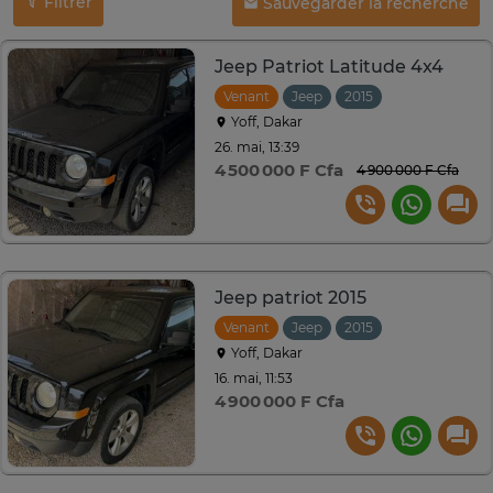
Filtrer
Sauvegarder la recherche
Jeep Patriot Latitude 4x4
Venant
Jeep
2015
Automatique
Yoff, Dakar
26. mai, 13:39
4 500 000 F Cfa
4 900 000 F Cfa
Jeep patriot 2015
Venant
Jeep
2015
Automatique
Yoff, Dakar
16. mai, 11:53
4 900 000 F Cfa