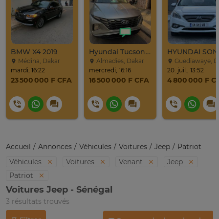
BMW X4 2019
Hyundai Tucson 2022
Médina, Dakar
Almadies, Dakar
Guediawaye, Dak
mardi, 16:22
mercredi, 16:16
20. juil., 13:52
23 500 000 F CFA
16 500 000 F CFA
4 800 000 F C
Accueil
Annonces
Véhicules
Voitures
Jeep
Patriot
Véhicules
Voitures
Venant
Jeep
Patriot
Voitures Jeep - Sénégal
3 résultats trouvés