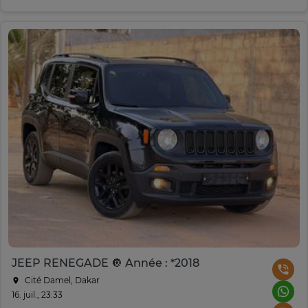
JEEP RENEGADE 🔘 Année : *2018
Cité Damel, Dakar
16. juil., 23:33