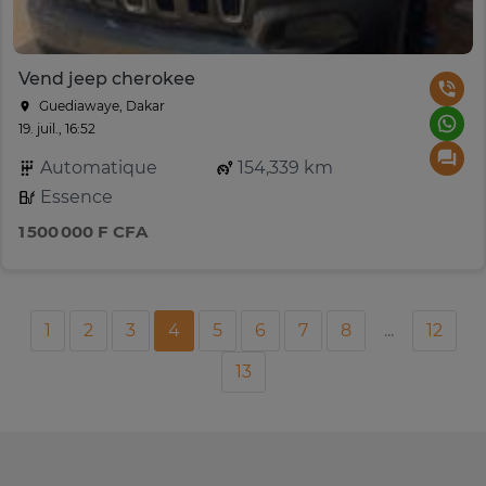
Vend jeep cherokee
Guediawaye, Dakar
19. juil., 16:52
Automatique
154,339 km
Essence
1 500 000 F CFA
1
2
3
4
5
6
7
8
...
12
13