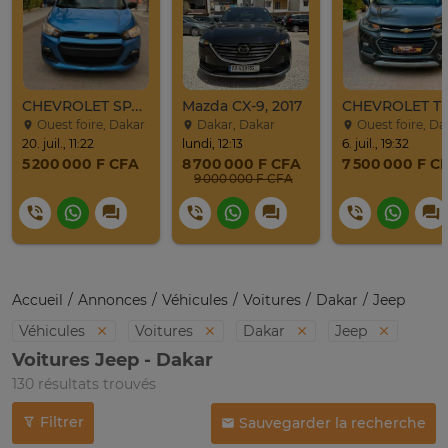
CHEVROLET SPARK 2017
Mazda CX-9, 2017
Ouest foire, Dakar
Dakar, Dakar
Ouest foire, Da
20. juil., 11:22
lundi, 12:13
6. juil., 19:32
5 200 000 F CFA
8 700 000 F CFA
7 500 000 F C
9 000 000 F CFA
Accueil
Annonces
Véhicules
Voitures
Dakar
Jeep
Véhicules
Voitures
Dakar
Jeep
Voitures Jeep - Dakar
130 résultats trouvés
Filtrer
Sauvegarder la recherche