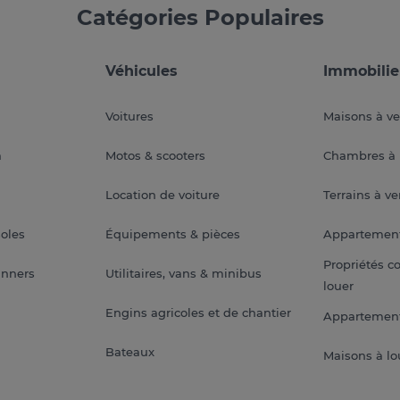
Catégories Populaires
Véhicules
Immobilie
Voitures
Maisons à v
a
Motos & scooters
Chambres à 
Location de voiture
Terrains à v
soles
Équipements & pièces
Appartemen
Propriétés c
anners
Utilitaires, vans & minibus
louer
Engins agricoles et de chantier
Appartement
Bateaux
Maisons à lo