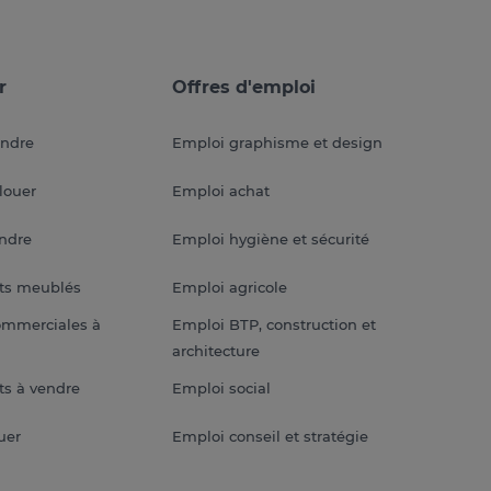
r
Offres d'emploi
endre
Emploi graphisme et design
louer
Emploi achat
endre
Emploi hygiène et sécurité
ts meublés
Emploi agricole
ommerciales à
Emploi BTP, construction et
architecture
s à vendre
Emploi social
uer
Emploi conseil et stratégie