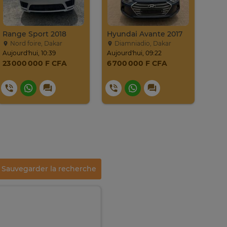
Range Sport 2018
Hyundai Avante 2017
Nord foire, Dakar
Diamniadio, Dakar
Ou
Aujourd'hui, 10:39
Aujourd'hui, 09:22
20. ju
23 000 000 F CFA
6 700 000 F CFA
5 2
Sauvegarder la recherche