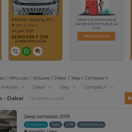
PROMO Beijing X7 / 2025
Gérez vos annonces et
passez à la formule A La
vdn 3, Dakar
Une
24. juin, 11:03
Mes annonces
22 900 000 F CFA
24 900 000 F CFA
es
Véhicules
Voitures
Dakar
Jeep
Compass-Ii
Voitures
Dakar
Jeep
Compass Ii
p - Dakar
1 résultats trouvés
Jeep compass 2019
D'occasion
Jeep
2019
Automatique
Mamelles, Dakar