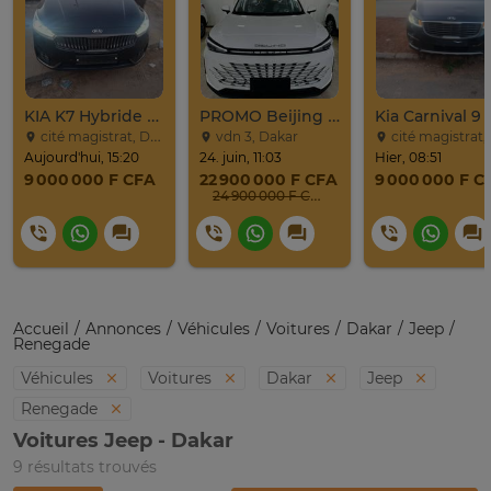
KIA K7 Hybride Full 2017
PROMO Beijing X7 / 2025
cité magistrat, Dakar
vdn 3, Dakar
cité magistrat, Dak
Aujourd'hui, 15:20
24. juin, 11:03
Hier, 08:51
9 000 000 F CFA
22 900 000 F CFA
9 000 000 F C
24 900 000 F CFA
Accueil
Annonces
Véhicules
Voitures
Dakar
Jeep
Renegade
Véhicules
Voitures
Dakar
Jeep
Renegade
Voitures Jeep - Dakar
9 résultats trouvés