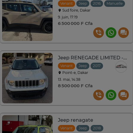
Venant
Jeep
2016
Manuelle
Sud foire, Dakar
9. juin, 17:19
6 500 000 F Cfa
Jeep RENEGADE LIMITED -2017
Venant
Jeep
2017
Automatique
Point-e, Dakar
13. mai, 14:38
8 500 000 F Cfa
Jeep renagate
Venant
Jeep
2018
Automatique