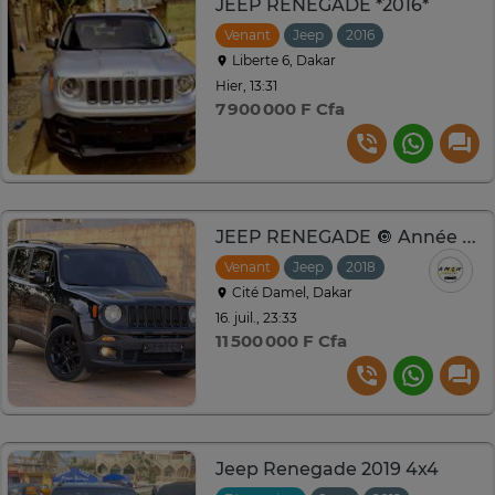
JEEP RENEGADE *2016*
Venant
Jeep
2016
Liberte 6, Dakar
Hier, 13:31
7 900 000 F Cfa
JEEP RENEGADE 🔘 Année : *2018
Venant
Jeep
2018
Automatique
Cité Damel, Dakar
16. juil., 23:33
11 500 000 F Cfa
Jeep Renegade 2019 4x4