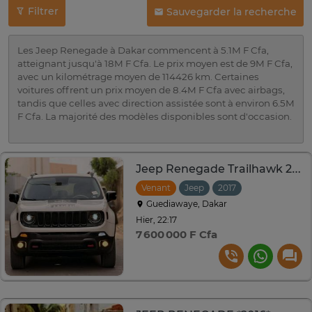
Filtrer
Sauvegarder la recherche
Les Jeep Renegade à Dakar commencent à 5.1M F Cfa,
atteignant jusqu'à 18M F Cfa. Le prix moyen est de 9M F Cfa,
avec un kilométrage moyen de 114426 km. Certaines
voitures offrent un prix moyen de 8.4M F Cfa avec airbags,
tandis que celles avec direction assistée sont à environ 6.5M
F Cfa. La majorité des modèles disponibles sont d'occasion.
Jeep Renegade Trailhawk 2017 SUV compact blanc robuste
Venant
Jeep
2017
Automatique
Guediawaye, Dakar
Hier, 22:17
7 600 000 F Cfa