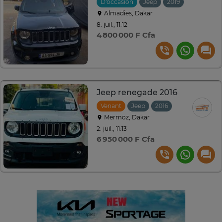
D'occasion
Jeep
2019
Automati
Almadies, Dakar
8. juil., 11:12
4 800 000 F Cfa
Jeep renegade 2016
Venant
Jeep
2016
Automatique
Mermoz, Dakar
2. juil., 11:13
6 950 000 F Cfa