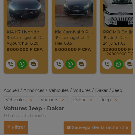
KIA K7 Hybride Full 2017
Kia Carnival 9 Places
cité magistrat, Dakar
cité magistrat, Dakar
vdn 3, Dakar
Aujourd'hui, 15:20
Hier, 08:51
24. juin, 11:03
9 000 000 F CFA
9 000 000 F CFA
22 900 000 F 
24 900 0
Accueil
Annonces
Véhicules
Voitures
Dakar
Jeep
Véhicules
Voitures
Dakar
Jeep
Voitures Jeep - Dakar
131 résultats trouvés
Filtrer
Sauvegarder la recherche