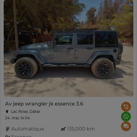
Av jeep wrangler jk essence 3.6
Lac Rose, Dakar
24. mai, 14:04
Automatique
135,000 km