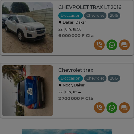
CHEVROLET TRAX LT 2016
D'occasion
Chevrolet
2016
Auto
Dakar, Dakar
22. juin, 18:56
6 000 000 F Cfa
Chevrolet trax
D'occasion
Chevrolet
2015
Auto
Ngor, Dakar
22. juin, 16:34
2 700 000 F Cfa