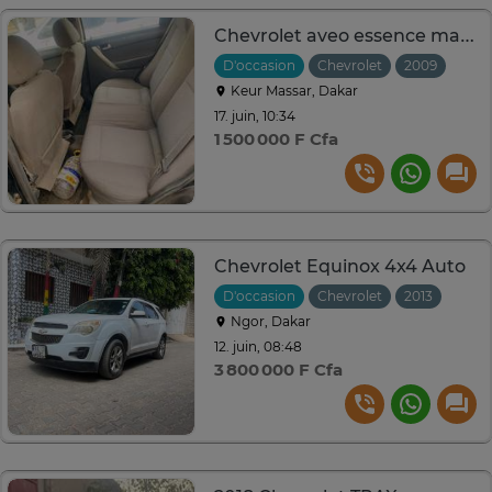
Chevrolet aveo essence manuel climatisé
D'occasion
Chevrolet
2009
Manu
Keur Massar, Dakar
17. juin, 10:34
1 500 000 F Cfa
Chevrolet Equinox 4x4 Auto
D'occasion
Chevrolet
2013
Ngor, Dakar
12. juin, 08:48
3 800 000 F Cfa