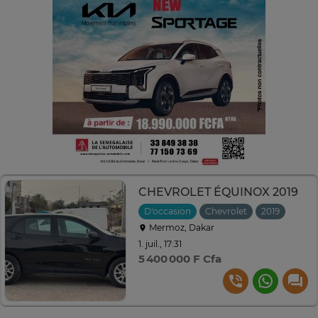
CHEVROLET ÉQUINOX 2019
D'occasion
Chevrolet
2019
Auto
Mermoz, Dakar
1. juil., 17:31
5 400 000 F Cfa