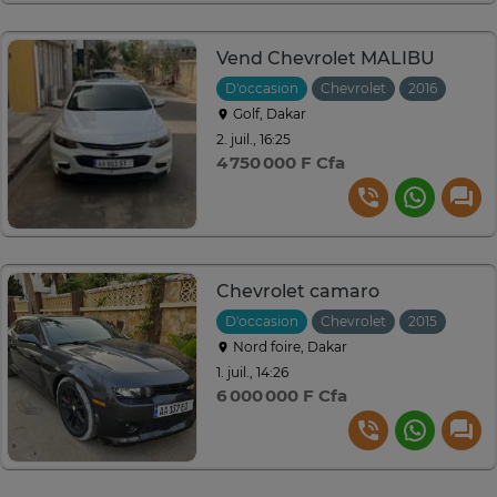
Vend Chevrolet MALIBU
D'occasion
Chevrolet
2016
Auto
Golf, Dakar
2. juil., 16:25
4 750 000 F Cfa
Chevrolet camaro
D'occasion
Chevrolet
2015
Auto
Nord foire, Dakar
1. juil., 14:26
6 000 000 F Cfa