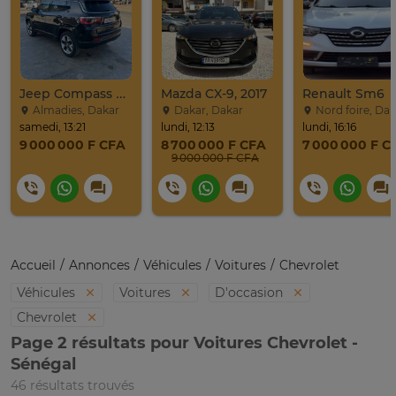
Jeep Compass SUV Noir Essence Automatique
Mazda CX-9, 2017
Renault Sm6
Almadies, Dakar
Dakar, Dakar
Nord foire, Dak
samedi, 13:21
lundi, 12:13
lundi, 16:16
9 000 000 F CFA
8 700 000 F CFA
7 000 000 F C
9 000 000 F CFA
Accueil
Annonces
Véhicules
Voitures
Chevrolet
Véhicules
Voitures
D'occasion
Chevrolet
Page 2 résultats pour Voitures Chevrolet -
Sénégal
46 résultats trouvés