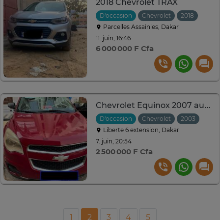
2018 Chevrolet TRAX
D'occasion
Chevrolet
2018
Auto
Parcelles Assainies, Dakar
11. juin, 16:46
6 000 000 F Cfa
Chevrolet Equinox 2007 automatique en bon état
D'occasion
Chevrolet
2003
Auto
Liberte 6 extension, Dakar
7. juin, 20:54
2 500 000 F Cfa
1
2
3
4
5