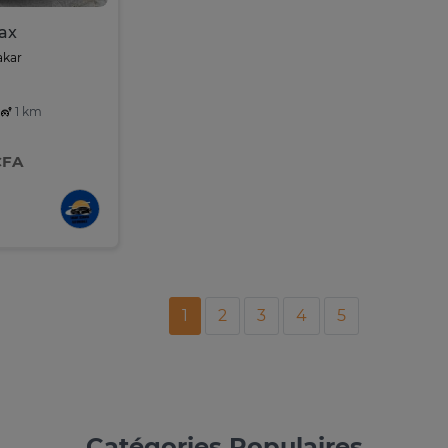
rax
akar
1 km
CFA
1
2
3
4
5
Catégories Populaires