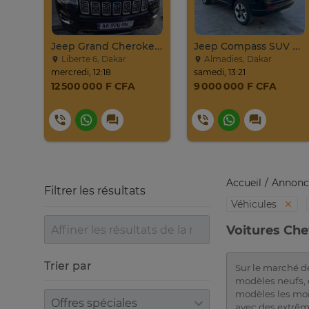
PROMO Beijing X7 / 2025
Jeep Grand Cherokee Overland 2019 À Vendre
Jeep Compass SUV Noir Essence Automatique
Liberte 6, Dakar
Almadies, Dakar
mercredi, 12:18
samedi, 13:21
12 500 000 F CFA
9 000 000 F CFA
Accueil
Annonc
Filtrer les résultats
Véhicules
Voitures Che
Trier par
Sur le marché de
modèles neufs, q
modèles les moi
Trier par
avec des extrêm