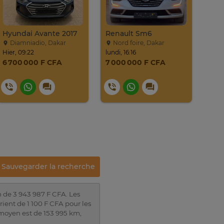
Hyundai Avante 2017
Renault Sm6
Niss
Diamniadio, Dakar
Nord foire, Dakar
Ma
Hier, 09:22
lundi, 16:16
lundi
6 700 000 F CFA
7 000 000 F CFA
9 0
Sauvegarder la recherche
n de 3 943 987 F CFA. Les
ient de 1 100 F CFA pour les
moyen est de 153 995 km,