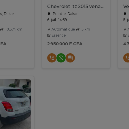
Chevrolet ltz 2015 venant
s, Dakar
Point-e, Dakar
6. juil., 14:59
5. j
110,574 km
Automatique
15 km
A
Essence
E
CFA
2 950 000 F CFA
4 