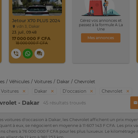
Jetour X70 PLUS 2024
Gérez vos annonces et
passez à la formule A La
vdn 3, Dakar
Une
23. juil., 09:48
Mes annonces
17 000 000 F CFA
18 000 000 F CFA
es
Véhicules
Voitures
Dakar
Chevrolet
Voitures
Dakar
D'occasion
Chevrolet
vrolet - Dakar
45 résultats trouvés
s voitures d'occasion à Dakar, les Chevrolet affichent un prix moye
uant à eux, se négocient en moyenne à 11 607 143 F CFA. Les prix var
ns chers à 76 000 000 F CFA pour les plus luxueux. Le kilométrage 
es allant de 12 km à 981 253 km.