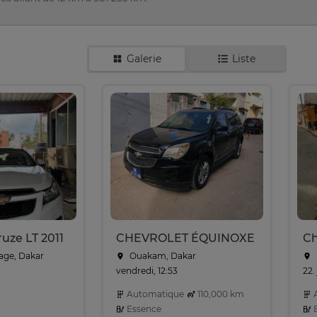
Galerie
Liste
uze LT 2011
CHEVROLET ÉQUINOXE
Ch
age, Dakar
Ouakam, Dakar
vendredi, 12:53
22. 
Automatique
110,000 km
A
Essence
E