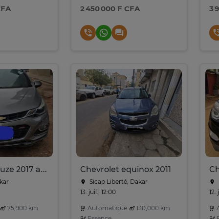
CFA
2 450 000 F CFA
3 
Chevrolet cruze 2017 a vendre
Chevrolet equinox 2011
kar
Sicap Liberté, Dakar
13. juil., 12:00
12. 
75,900 km
Automatique
130,000 km
A
Essence
E