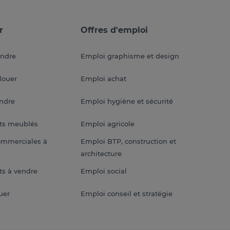
r
Offres d'emploi
endre
Emploi graphisme et design
louer
Emploi achat
endre
Emploi hygiène et sécurité
ts meublés
Emploi agricole
ommerciales à
Emploi BTP, construction et
architecture
s à vendre
Emploi social
uer
Emploi conseil et stratégie