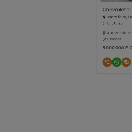
Chevrolet t
Nord foire, D
3. juil., 01:25
Automatique
Essence
5 000 000 F 