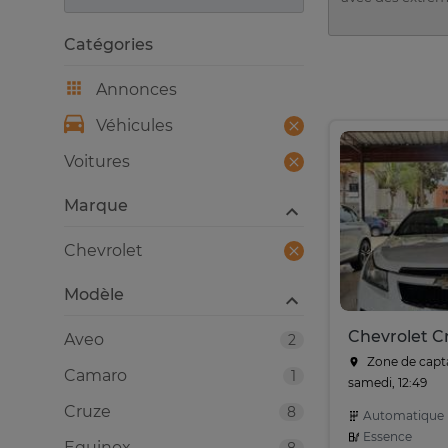
Catégories
Annonces
Véhicules
Voitures
Marque
Chevrolet
Modèle
Chevrolet Cr
Aveo
2
Zone de capt
Camaro
1
samedi, 12:49
Cruze
8
Automatique
Essence
Equinox