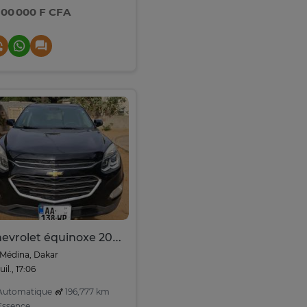
900 000 F CFA
Chevrolet équinoxe 2016
Médina, Dakar
juil., 17:06
utomatique
196,777 km
ssence