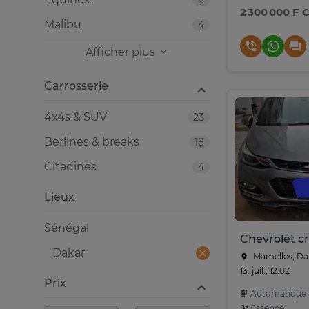
8
2 300 000 F 
Malibu
4
Afficher plus
Carrosserie
4x4s & SUV
23
Berlines & breaks
18
Citadines
4
Lieux
Sénégal
Dakar
Mamelles, Da
13. juil., 12:02
Prix
Automatique
Essence