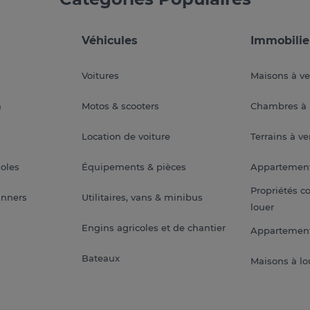
Véhicules
Immobilie
Voitures
Maisons à v
a
Motos & scooters
Chambres à 
Location de voiture
Terrains à v
soles
Équipements & pièces
Appartemen
Propriétés c
anners
Utilitaires, vans & minibus
louer
Engins agricoles et de chantier
Appartement
Bateaux
Maisons à lo