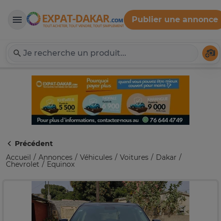
Publier une annonce
Expat-Dakar
Té
Précédent
Accueil
Annonces
Véhicules
Voitures
Dakar
Chevrolet
Equinox