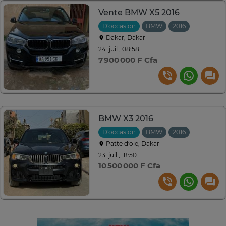
Vente BMW X5 2016
D'occasion
BMW
2016
Automati
Dakar, Dakar
24. juil., 08:58
7 900 000 F Cfa
BMW X3 2016
D'occasion
BMW
2016
Automati
Patte d‘oie, Dakar
23. juil., 18:50
10 500 000 F Cfa