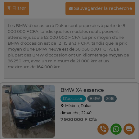
Filtrer
Sauvegarder la recherche
Les BMW d'occasion à Dakar sont proposées à partir de 8
000 000 F CFA, tandis que les modèles neufs peuvent
atteindre jusqu'à 62 000 000 F CFA. Le prix moyen d'une
BMW d'occasion est de 12 115 843 F CFA, tandis que le prix
moyen d'une BMW neuve est de 30 060 000 F CFA. La
plupart des BMW d'occasion ont un kilométrage moyen de
96 250 km, avec un minimum de 21 000 km et un
maximum de 164 000 km.
BMW X4 essence
D'occasion
BMW
2016
Automati
Médina, Dakar
dimanche, 22:40
7 900 000 F Cfa