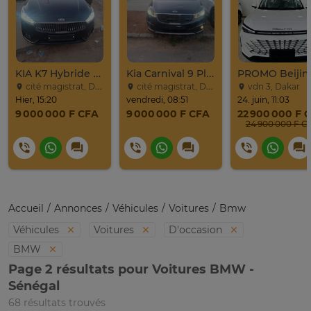
KIA K7 Hybride Full 2017
Kia Carnival 9 Places
cité magistrat, Dakar
cité magistrat, Dakar
vdn 3, Dakar
Hier, 15:20
vendredi, 08:51
24. juin, 11:03
9 000 000 F CFA
9 000 000 F CFA
22 900 000 F 
24 900 0
Accueil
Annonces
Véhicules
Voitures
Bmw
Véhicules
Voitures
D'occasion
BMW
Page 2 résultats pour Voitures BMW -
Sénégal
68 résultats trouvés