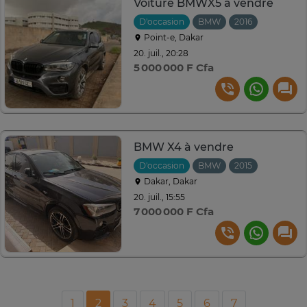
Voiture BMWX5 à vendre
D'occasion
BMW
2016
Automati
Point-e, Dakar
20. juil., 20:28
5 000 000 F Cfa
BMW X4 à vendre
D'occasion
BMW
2015
Automati
Dakar, Dakar
20. juil., 15:55
7 000 000 F Cfa
1
2
3
4
5
6
7