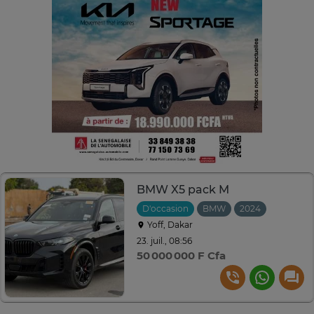
BMW X5 pack M
D'occasion
BMW
2024
Automat
Yoff, Dakar
23. juil., 08:56
50 000 000 F Cfa