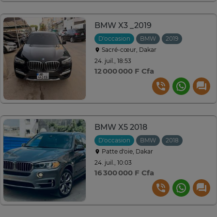
BMW X3 _2019
D'occasion
BMW
2019
Automati
Sacré-cœur, Dakar
24. juil., 18:53
12 000 000 F Cfa
BMW X5 2018
D'occasion
BMW
2018
Automati
Patte d‘oie, Dakar
24. juil., 10:03
16 300 000 F Cfa