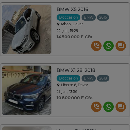
BMW X5 2016
D'occasion
BMW
2016
Automati
Mbao, Dakar
22. juil., 19:29
14 500 000 F Cfa
BMW X1 28i 2018
D'occasion
BMW
2018
Automati
Liberte 6, Dakar
21. juil., 13:56
10 800 000 F Cfa