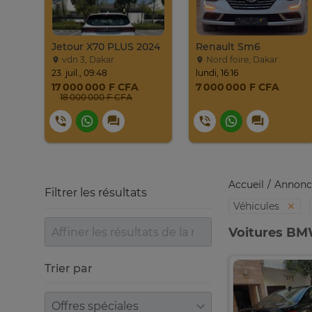
Jeep Grand Cherokee Overland 2019 À Vendre
Jetour X70 PLUS 2024
Renault Sm6
vdn 3, Dakar
Nord foire, Dakar
23. juil., 09:48
lundi, 16:16
17 000 000 F CFA
7 000 000 F CFA
18 000 000 F CFA
Accueil
Annonc
Filtrer les résultats
Véhicules
Voitures BM
Trier par
Trier par