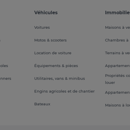
Véhicules
Immobilie
Voitures
Maisons à v
a
Motos & scooters
Chambres à 
Location de voiture
Terrains à v
soles
Équipements & pièces
Appartemen
Propriétés c
anners
Utilitaires, vans & minibus
louer
Engins agricoles et de chantier
Appartement
Bateaux
Maisons à lo