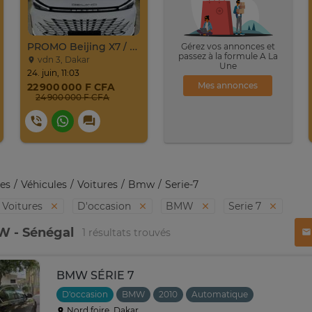
PROMO Beijing X7 / 2025
Gérez vos annonces et
passez à la formule A La
vdn 3, Dakar
Une
24. juin, 11:03
Mes annonces
22 900 000 F CFA
24 900 000 F CFA
es
Véhicules
Voitures
Bmw
Serie-7
Voitures
D'occasion
BMW
Serie 7
W - Sénégal
1 résultats trouvés
BMW SÉRIE 7
D'occasion
BMW
2010
Automatique
Nord foire, Dakar