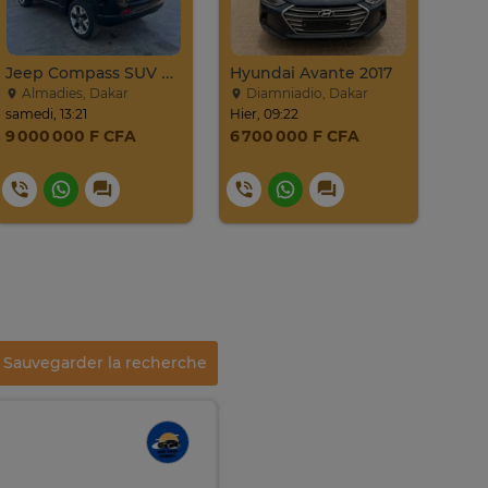
Jeep Compass SUV Noir Essence Automatique
Hyundai Avante 2017
Niss
Almadies, Dakar
Diamniadio, Dakar
Ma
samedi, 13:21
Hier, 09:22
lundi
9 000 000 F CFA
6 700 000 F CFA
9 0
Sauvegarder la recherche