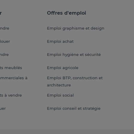
r
Offres d'emploi
endre
Emploi graphisme et design
louer
Emploi achat
endre
Emploi hygiène et sécurité
ts meublés
Emploi agricole
ommerciales à
Emploi BTP, construction et
architecture
s à vendre
Emploi social
uer
Emploi conseil et stratégie