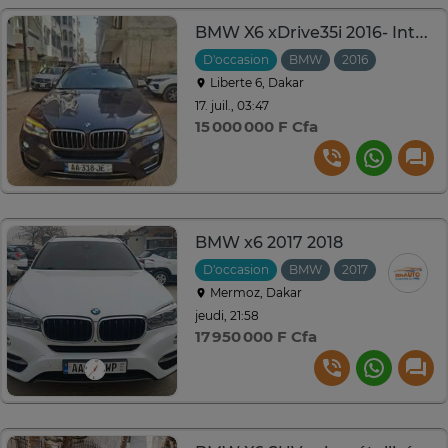
BMW X6 xDrive35i 2016- Intérieur Cuir Luxe, Volant M
D'occasion
BMW
2016
Automati
Liberte 6, Dakar
17. juil., 03:47
15 000 000 F Cfa
BMW x6 2017 2018
D'occasion
BMW
2017
Mermoz, Dakar
jeudi, 21:58
17 950 000 F Cfa