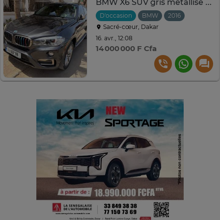
BMW X6 SUV gris métallisé polyvalent
D'occasion
BMW
2016
Automati
Sacré-cœur, Dakar
16. avr., 12:08
14 000 000 F Cfa