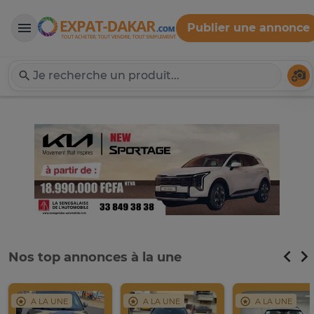
Publier une annonce
Expat-Dakar
Té
Nos top annonces à la une
A LA UNE
A LA UNE
A LA UNE