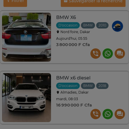
Filtrer
Sauvegarder la recherche
BMW X6
D'occasion
BMW
2010
Automati
Nord foire, Dakar
Aujourd'hui, 05:55
3 800 000 F Cfa
BMW x6 diesel
D'occasion
BMW
2018
Automati
Almadies, Dakar
mardi, 08:03
16 990 000 F Cfa