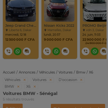
Jeep Grand Cherokee Overland 2019 À Vendre
Nissan Kicks 2022
Liberte 6, Dakar
Mamelles, Dakar
vdn 3, Dakar
mercredi, 12:18
lundi, 20:57
24. juin, 11:03
12 500 000 F CFA
9 000 000 F CFA
22 900 000 F 
24 900 0
Accueil
Annonces
Véhicules
Voitures
Bmw
X6
Véhicules
Voitures
D'occasion
BMW
X6
Voitures BMW - Sénégal
5 résultats trouvés