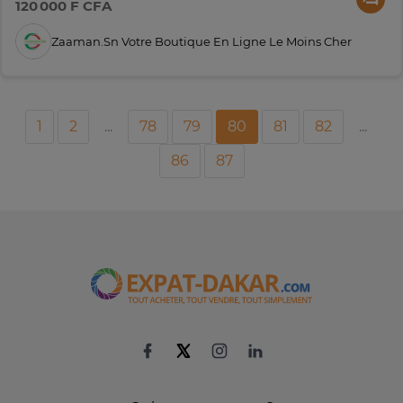
120 000 F CFA
Zaaman.sn Votre Boutique En Ligne Le Moins Cher
1
2
...
78
79
80
81
82
...
86
87