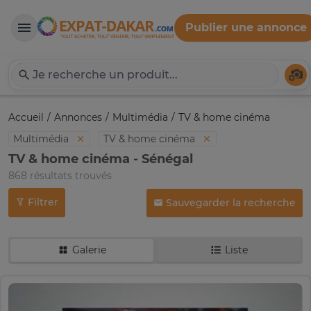
Publier une annonce
Expat-Dakar
Té
Accueil
Annonces
Multimédia
TV & home cinéma
Multimédia
TV & home cinéma
TV & home cinéma - Sénégal
868 résultats trouvés
Filtrer
Sauvegarder la recherche
Galerie
Liste