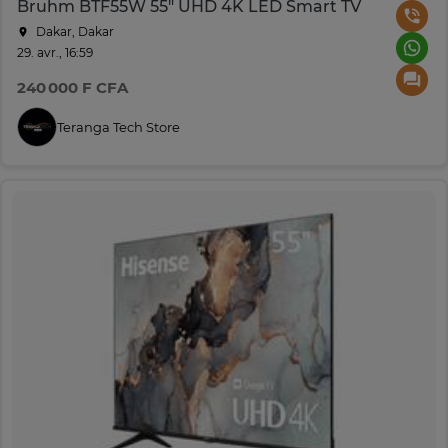
Bruhm BTF55W 55" UHD 4K LED Smart TV
Dakar, Dakar
29. avr., 16:59
240 000 F CFA
Teranga Tech Store