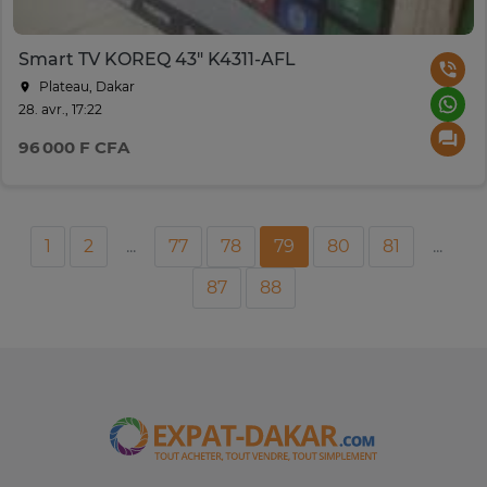
Smart TV KOREQ 43" K4311-AFL
Plateau, Dakar
28. avr., 17:22
96 000 F CFA
1
2
...
77
78
79
80
81
...
87
88