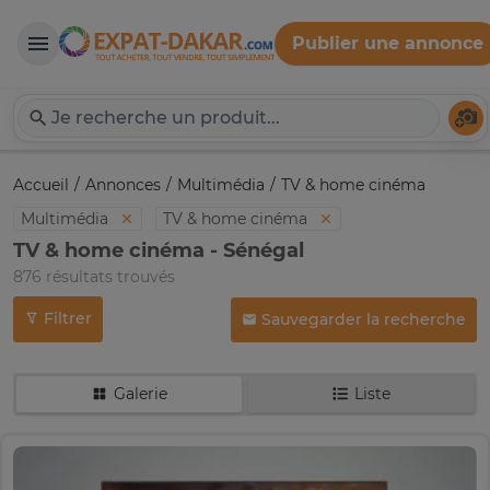
Publier une annonce
Expat-Dakar
Té
Accueil
Annonces
Multimédia
TV & home cinéma
Multimédia
TV & home cinéma
TV & home cinéma - Sénégal
876 résultats trouvés
Filtrer
Sauvegarder la recherche
Galerie
Liste