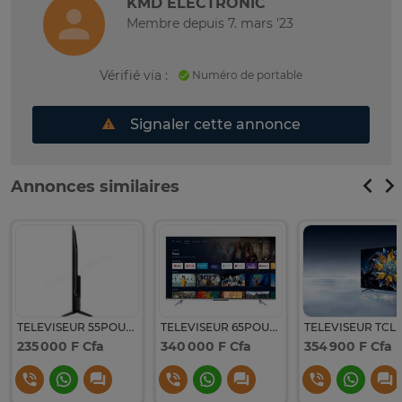
KMD ELECTRONIC
Membre depuis 7. mars '23
Vérifié via :
Numéro de portable
Signaler cette annonce
Annonces similaires
TELEVISEUR 55POUCES TCL SMART GOOGLE TV 4K UHD +VOICE CONTRO
TELEVISEUR 65POUCES TCL SMART GOOGLE TV 4K
235 000 F Cfa
340 000 F Cfa
354 900 F Cfa