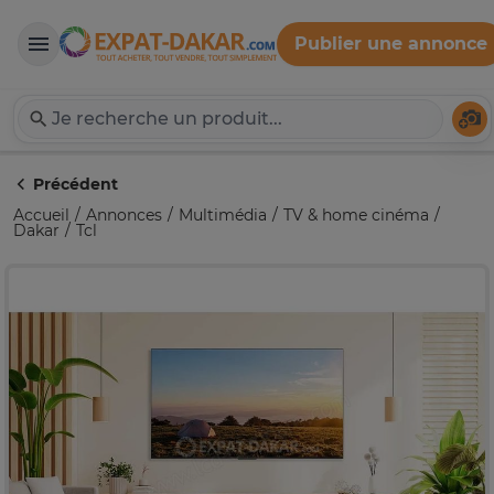
Publier une annonce
Expat-Dakar
Té
Précédent
Accueil
Annonces
Multimédia
TV & home cinéma
Dakar
Tcl