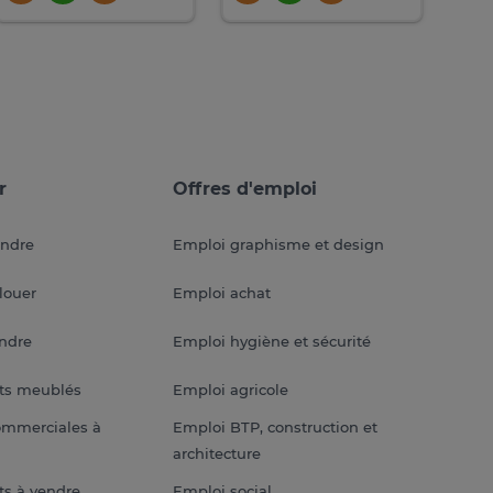
r
Offres d'emploi
endre
Emploi graphisme et design
louer
Emploi achat
endre
Emploi hygiène et sécurité
ts meublés
Emploi agricole
ommerciales à
Emploi BTP, construction et
architecture
s à vendre
Emploi social