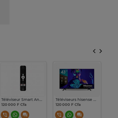
Téléviseur Smart Android Haier K800 Google tv 43 pouces
Téléviseurs hisense 43 pouces smart tv vidaa
120 000 F Cfa
120 000 F Cfa
1 F 