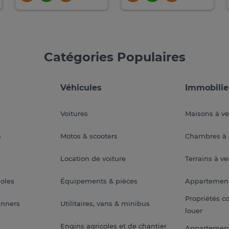
Catégories Populaires
Véhicules
Immobilie
Voitures
Maisons à v
a
Motos & scooters
Chambres à 
Location de voiture
Terrains à v
soles
Équipements & pièces
Appartemen
Propriétés c
anners
Utilitaires, vans & minibus
louer
Engins agricoles et de chantier
Appartement