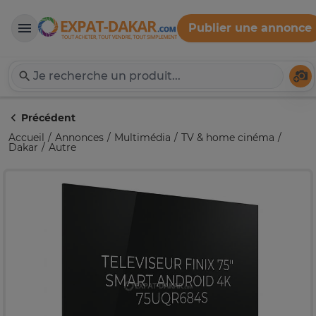
Publier une annonce
Expat-Dakar
Té
Précédent
Accueil
Annonces
Multimédia
TV & home cinéma
Dakar
Autre