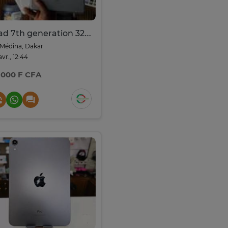
Ipad 7th generation 32go 10pouces
Médina, Dakar
avr., 12:44
 000 F CFA