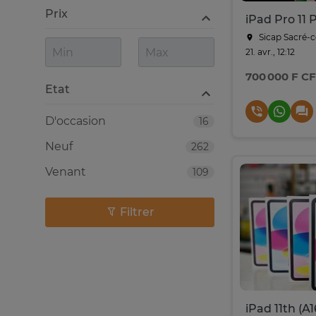
Prix
Sicap Sacré-
21. avr., 12:12
700 000 F C
Etat
D'occasion
16
Neuf
262
Venant
109
Filtrer
iPad 11th (A1