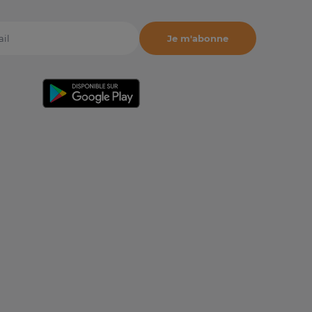
Je m'abonne
il