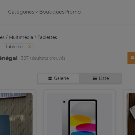
Catégories
Boutiques
Promo
es
Multimédia
Tablettes
Tablettes
Sénégal
387 résultats trouvés
Galerie
Liste