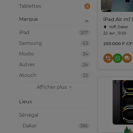
Tablettes
Marque
iPad Air m1 
Yoff, Dakar
iPad
207
22. avr., 13:50
Samsung
63
255 000 F C
Modio
34
Autres
24
Atouch
22
Afficher plus
Lieux
Sénégal
Dakar
386