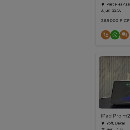
Parcelles Ass
3. juil., 22:56
265 000 F C
iPad Pro m2
Yoff, Dakar
20. avr., 14:13