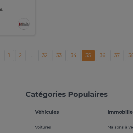
FA
1
2
...
32
33
34
35
36
37
3
Catégories Populaires
Véhicules
Immobilie
Voitures
Maisons à v