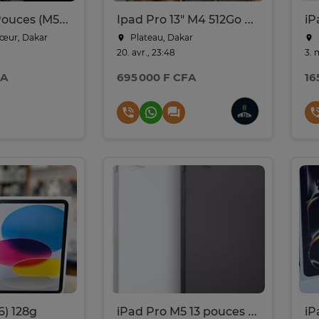
iPad Pro 11 Pouces (M5) scellé
Ipad Pro 13" M4 512Go Wi-Fi + Cellulaire & Magic Keyboard
iP
cœur, Dakar
Plateau, Dakar
20. avr., 23:48
3. 
FA
695 000 F CFA
16
6) 128g
iPad Pro M5 13 pouces WIFI 256 GO