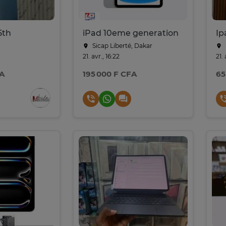
5th
iPad 10eme generation
Sicap Liberté, Dakar
21. avr., 16:22
21. 
FA
195 000 F CFA
65