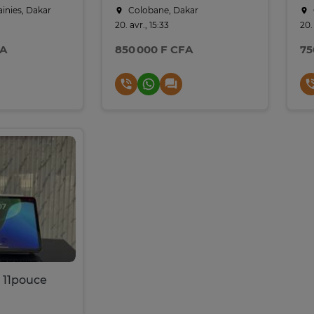
ainies, Dakar
Colobane, Dakar
20. avr., 15:33
20.
FA
850 000 F CFA
75
 11pouce