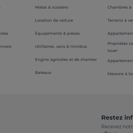
a
Motos & scooters
Chambres à 
Location de voiture
Terrains à v
soles
Équipements & pièces
Appartemen
Propriétés c
anners
Utilitaires, vans & minibus
louer
Engins agricoles et de chantier
Appartement
Bateaux
Maisons à lo
Restez in
Recevez notr