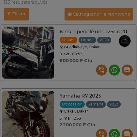
125 résultats trouvés
Filtrer
Sauvegarder la recherche
Kimco people one 125icc 2020 nouveau modèle injection
Venant
Honda
2020
Guediawaye, Dakar
9. avr., 08:53
600 000 F Cfa
Yamaha R7 2023
D'occasion
Yamaha
2023
Dakar, Dakar
3. mai, 12:53
2 200 000 F Cfa