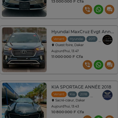
13 000 000 F Cfa
Hyundai MaxCruz Evgt Année : 2017
Venant
Hyundai
2017
Automati
Ouest foire, Dakar
Aujourd'hui, 13:47
11 000 000 F Cfa
KIA SPORTAGE ANNÉE 2018
Venant
Kia
2018
Automatique
Sacré-cœur, Dakar
Aujourd'hui, 13:43
10 800 000 F Cfa