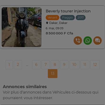
Beverly tourer injection
Venant
Piaggio
2017
Dakar, Dakar
6. mai, 09:09
8 500 000 F Cfa
1
2
...
6
7
8
9
10
11
12
13
Annonces similaires
Voir plus d'annonces dans Véhicules ci-dessous qui
pourraient vous intéresser.