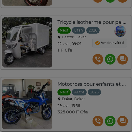
Tricycle isotherme pour pains, pâtisserie, viande, poissons
Neuf
Lifan
2026
Castor, Dakar
Vendeur vérifié
22. avr., 09:09
1 F Cfa
Motocross pour enfants et adolescents à vendre
Neuf
Autre
2025
Dakar, Dakar
29. avr., 15:56
325 000 F Cfa