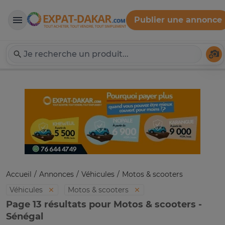
Publier une annonce
Expat-Dakar
Té
Accueil
Annonces
Véhicules
Motos & scooters
Véhicules
Motos & scooters
Page 13 résultats pour Motos & scooters -
Sénégal