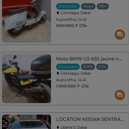
D'occasion
Vespa
1964
Cité biagui, Dakar
Aujourd'hui, 14:42
600 000 F Cfa
Moto BMW GS 650 jaune noir avec top case polyvalente
D'occasion
BMW
2015
Cité biagui, Dakar
Aujourd'hui, 14:41
1 500 000 F Cfa
LOCATION NISSAN SENTRA 2021
Liberte 5, Dakar